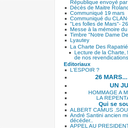
République envoyé par l
Décès de Maitre Rolan
Communiqué 19 mars
Communiqué du CLAN-R 
"Les folles de Mars"- 
Messe à la mémoire 
Timbre "Notre Dame De
Lyautey
La Charte Des Rapatri
Lecture de la Charte, 
de nos revendication
Editoriaux
L’ESPOIR ?
26 MARS..
UN J
HOMMAGE A 
LA REPENT
Qui se so
ALBERT CAMUS .SOU
André Santini ancien mi
décéder..
APPEL AU PRESIDEN