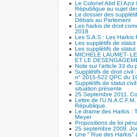
Le Colonel Abd El Aziz M
République au sujet des
Le dossier des supplétif
Débats au Parlement
Les harkis de droit com
2018
Les S.A.S : Les Harkis 
Les supplétifs de statut
Les supplétifs de statu
MICHELE LAUMET- LE
ET LE DESENGAGEME
Note sur l’article 33 du 
Supplétifs de droit civil
n° 2015-522 QPC du 19 
Supplétifs de statut civ
situation présente
25 Septembre 2011. Co
Lettre de l’U.N.A.C.F.M.
République.
Le drame des Harkis :
Meyer
Propositions de loi péna
25 septembre 2009. Jo
Une " Rue des Harkis" 