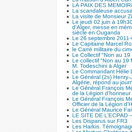
LA PAIX DES MEMOIR
La scandaleuse accus
La visite de Monsieur Z
Le jeudi 02 juin à 19h3
d’Alger, messe en mémo
siècle en Ouganda
Le 26 septembre 20
Le Capitaine Marcel Ro
le Carré militaire du ci
Le Collectif "Non au 19
Le collectif "Non au 19
M. Todeschini à Alger
Le Commandant Hélie De
Le Général (2s) Henry-J
Algérie, répond au jou
Le Général François Me
de la Légion d’honneur
Le Général François Me
Officier de la Légion d
Le Général Maurice Faiv
LE SITE DE L’ECPAD
Les Disparus sur FR3
Les Harkis. Témoignage