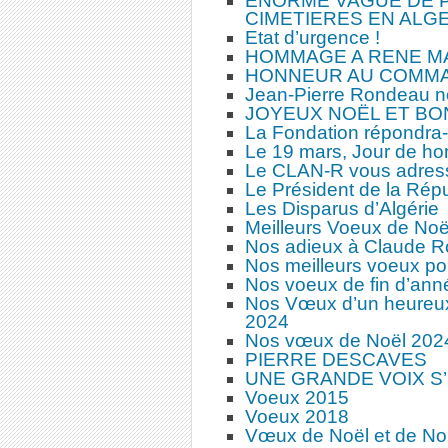
ENORME VAGUE DE 
CIMETIERES EN ALG
Etat d’urgence !
HOMMAGE A RENE MAY
HONNEUR AU COMMA
Jean-Pierre Rondeau no
JOYEUX NOËL ET BO
La Fondation répondra-t
Le 19 mars, Jour de hont
Le CLAN-R vous adres
Le Président de la Répu
Les Disparus d’Algérie
Meilleurs Voeux de Noë
Nos adieux à Claude R
Nos meilleurs voeux po
Nos voeux de fin d’ann
Nos Vœux d’un heureux
2024
Nos vœux de Noël 2024
PIERRE DESCAVES
UNE GRANDE VOIX S
Voeux 2015
Voeux 2018
Vœux de Noël et de No