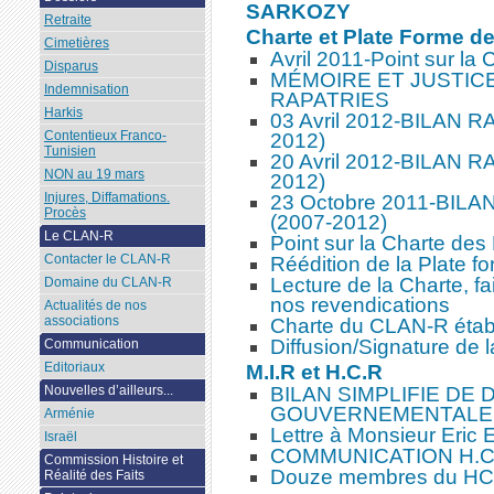
SARKOZY
Retraite
Charte et Plate Forme d
Cimetières
Avril 2011-Point sur la
Disparus
MÉMOIRE ET JUSTIC
Indemnisation
RAPATRIES
Harkis
03 Avril 2012-BILAN
Contentieux Franco-
2012)
Tunisien
20 Avril 2012-BILAN
NON au 19 mars
2012)
Injures, Diffamations.
23 Octobre 2011-BI
Procès
(2007-2012)
Le CLAN-R
Point sur la Charte des
Contacter le CLAN-R
Réédition de la Plate f
Lecture de la Charte, fa
Domaine du CLAN-R
nos revendications
Actualités de nos
associations
Charte du CLAN-R établ
Diffusion/Signature de
Communication
Editoriaux
M.I.R et H.C.R
BILAN SIMPLIFIE DE
Nouvelles d’ailleurs...
GOUVERNEMENTALE
Arménie
Lettre à Monsieur Eric 
Israël
COMMUNICATION H.C
Commission Histoire et
Douze membres du HC
Réalité des Faits