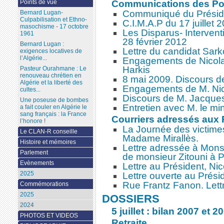
Communications des Pou
Points de vue
Communiqué du Préside
Bernard Lugan-
Culpabilisation et Ethno-
C.I.M.A.P du 17 juillet 
masochisme - 17 octobre
Les Disparus- Interve
1961
28 février 2012
Bernard Lugan :
Lettre du candidat Sark
exigences locatives de
l’Algérie...
Engagements de Nicol
Harkis
Pasteur Ourahmane : Le
renouveau chrétien en
8 mai 2009. Discours de
Algérie et la liberté des
Engagements de M. Nic
cultes...
Discours de M. Jacque
Une poseuse de bombes
Entretien avec M. le mi
a fait couler en Algérie le
sang français : la France
Courriers adressés aux 
l’honore !
La Journée des victimes
Le CLAN-R conseille
Madame Mirallès.
Histoire et mémoires
Lettre adressée à Monsi
Parlement
de monsieur Zitouni à P
Evènements
Lettre au Président, Ni
2025
Lettre ouverte au Prési
Rue Frantz Fanon. Lett
Commémorations
2025
DOSSIERS
2024
5 juillet : bilan 2007 et 2
PHOTOS ET VIDEOS
Retraite