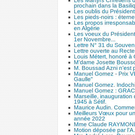
Les Martyrs Chrétiens d
prochain dans la Basili
Les oublis du Président
Les pieds-noirs : éterne
Les propos irresponsab
en Algérie
Les voeux du Président
1er Novembre...
Lettre N° 31 du Souven
Lettre ouverte au Recte
Louis Métert, honoré à
M’dame Josette Boussom
M. Boussad Azni n’est p
Manuel Gomez - Prix V
Gaulle"
Manuel Gomez. Indochin
Manuel Gomez : GRAC
Marseille, inauguratio
1945 à Sétif.
Maurice Audin. Comment
Meilleurs Vœux pour un
année 2022
Mme Claude RAYMOND n
Motion déposée par l’A