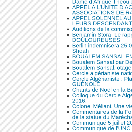
Dame d’Afrique Théoul
APPEL A L’UNITE D’
ASSOCIATIONS DE R
APPEL SOLENNEL AUX
LEURS DESCENDAN
Auditions de la commis
Benjamin Stora- Le ra
DOULOUREUSES
Berlin indemnisera 25 00
Shoah
BOUALEM SANSAL E
Boualem Sansal par D
Boualem Sansal, otage 
Cercle algérianiste na
Cercle Algérianiste : Pl
GUÉNOLÉ
Chants de Noël en la Ba
Colloque du Cercle Algé
2016.
Colonel Méliani. Une vi
Commentaires de la Fon
de la statue du Maréch
Communiqué 5 juillet 2
Communiqué de l’UNC