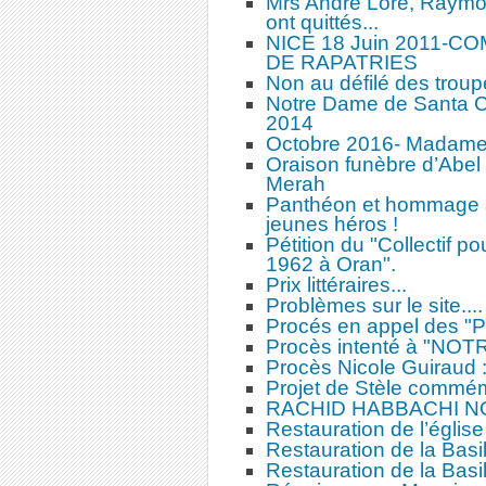
Mrs André Lore, Raym
ont quittés...
NICE 18 Juin 2011-
DE RAPATRIES
Non au défilé des troup
Notre Dame de Santa Cr
2014
Octobre 2016- Madame 
Oraison funèbre d’Abe
Merah
Panthéon et hommage à
jeunes héros !
Pétition du "Collectif po
1962 à Oran".
Prix littéraires...
Problèmes sur le site....
Procés en appel des
Procès intenté à "NO
Procès Nicole Guiraud
Projet de Stèle commém
RACHID HABBACHI N
Restauration de l’églis
Restauration de la Basi
Restauration de la Basi