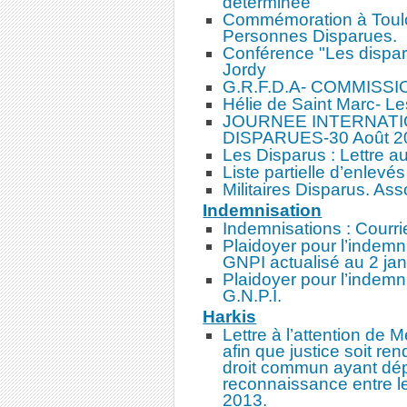
déterminée
Commémoration à Toulon
Personnes Disparues.
Conférence "Les dispar
Jordy
G.R.F.D.A- COMMISSI
Hélie de Saint Marc- Le
JOURNEE INTERNAT
DISPARUES-30 Août 2
Les Disparus : Lettre a
Liste partielle d’enlevé
Militaires Disparus. A
Indemnisation
Indemnisations : Courri
Plaidoyer pour l’indemn
GNPI actualisé au 2 ja
Plaidoyer pour l’indemn
G.N.P.I.
Harkis
Lettre à l’attention de
afin que justice soit ren
droit commun ayant dé
reconnaissance entre le
2013.