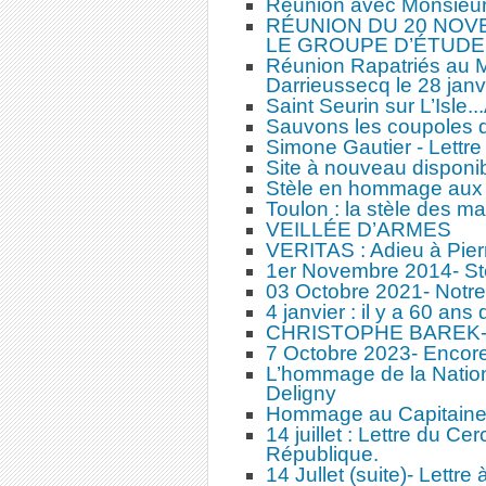
Réunion avec Monsieur 
RÉUNION DU 20 NOV
LE GROUPE D’ÉTUDE
Réunion Rapatriés au 
Darrieussecq le 28 janv
Saint Seurin sur L’Isle.
Sauvons les coupoles 
Simone Gautier - Lettre
Site à nouveau disponib
Stèle en hommage aux R
Toulon : la stèle des ma
VEILLÉE D’ARMES
VERITAS : Adieu à Pie
1er Novembre 2014- Stèl
03 Octobre 2021- Notre
4 janvier : il y a 60 an
CHRISTOPHE BAREK
7 Octobre 2023- Encore 
L’hommage de la Nation
Deligny
Hommage au Capitaine 
14 juillet : Lettre du Ce
République.
14 Jullet (suite)- Lettre