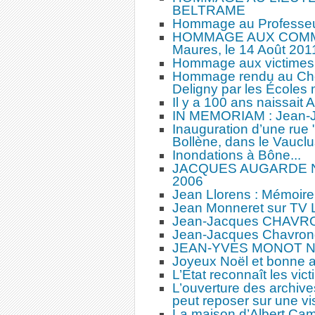
BELTRAME
Hommage au Professeur
HOMMAGE AUX COMMA
Maures, le 14 Août 201
Hommage aux victimes 
Hommage rendu au Chef
Deligny par les Écoles 
Il y a 100 ans naissait
IN MEMORIAM : Jean-
Inauguration d’une rue 
Bollène, dans le Vaucl
Inondations à Bône...
JACQUES AUGARDE NO
2006
Jean Llorens : Mémoir
Jean Monneret sur TV L
Jean-Jacques CHAVRON
Jean-Jacques Chavrondi
JEAN-YVES MONOT N
Joyeux Noël et bonne 
L’Etat reconnaît les vict
L’ouverture des archives
peut reposer sur une vi
La maison d’Albert Camu