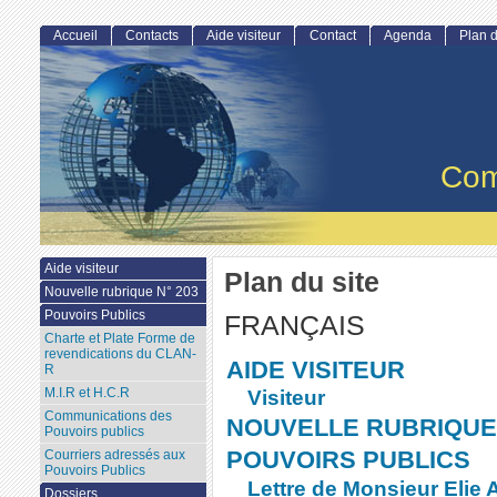
Accueil
Contacts
Aide visiteur
Contact
Agenda
Plan d
Com
Aide visiteur
Plan du site
Nouvelle rubrique N° 203
Pouvoirs Publics
FRANÇAIS
Charte et Plate Forme de
revendications du CLAN-
AIDE VISITEUR
R
M.I.R et H.C.R
Visiteur
Communications des
NOUVELLE RUBRIQUE 
Pouvoirs publics
POUVOIRS PUBLICS
Courriers adressés aux
Pouvoirs Publics
Lettre de Monsieur Elie
Dossiers