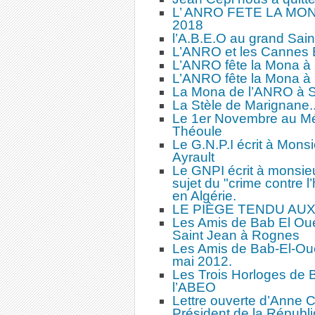
L’ ANRO FETE LA MONA
2018
l’A.B.E.O au grand Sain
L’ANRO et les Cannes 
L’ANRO fête la Mona à
L’ANRO fête la Mona à 
La Mona de l’ANRO à S
La Stèle de Marignane..
Le 1er Novembre au Mé
Théoule
Le G.N.P.I écrit à Mons
Ayrault
Le GNPI écrit à monsi
sujet du "crime contre 
en Algérie.
LE PIÈGE TENDU AUX
Les Amis de Bab El Ou
Saint Jean à Rognes
Les Amis de Bab-El-Ou
mai 2012.
Les Trois Horloges de 
l’ABEO
Lettre ouverte d’Anne
Président de la Républ