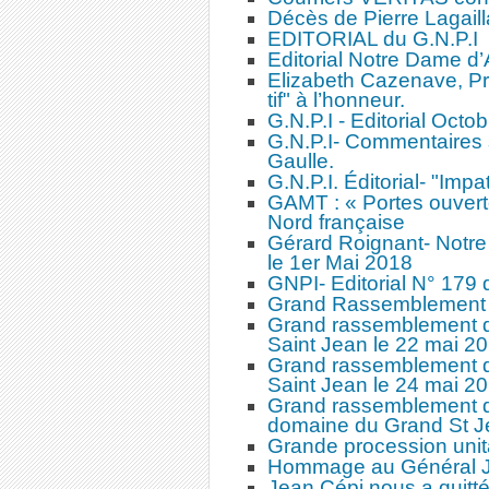
Décès de Pierre Lagail
EDITORIAL du G.N.P.I
Editorial Notre Dame d
Elizabeth Cazenave, Pré
tif" à l’honneur.
G.N.P.I - Editorial Oct
G.N.P.I- Commentaires s
Gaulle.
G.N.P.I. Éditorial- "Impa
GAMT : « Portes ouverte
Nord française
Gérard Roignant- Notre
le 1er Mai 2018
GNPI- Editorial N° 17
Grand Rassemblement d
Grand rassemblement 
Saint Jean le 22 mai 2
Grand rassemblement 
Saint Jean le 24 mai 2
Grand rassemblement d
domaine du Grand St J
Grande procession unit
Hommage au Général 
Jean Cépi nous a quitté