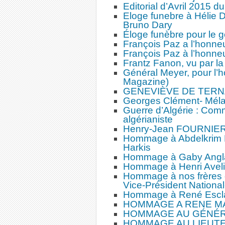
Editorial d’Avril 2015 d
Eloge funebre à Hélie D
Bruno Dary
Éloge funèbre pour le
François Paz a l’honne
François Paz à l’honneu
Frantz Fanon, vu par l
Général Meyer, pour l’h
Magazine)
GENEVIÈVE DE TERN
Georges Clément- Méla
Guerre d’Algérie : Com
algérianiste
Henry-Jean FOURNIER- L
Hommage à Abdelkrim 
Harkis
Hommage à Gaby Angl
Hommage à Henri Avel
Hommage à nos frères d
Vice-Président Nationa
Hommage à René Escl
HOMMAGE A RENE MAY
HOMMAGE AU GÉNÉR
HOMMAGE AU LIEUT