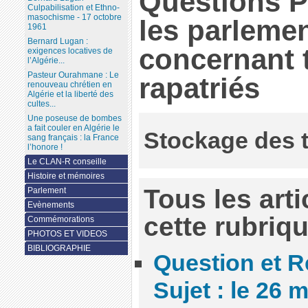
Questions P
Culpabilisation et Ethno-
masochisme - 17 octobre
les parlemen
1961
Bernard Lugan :
concernant 
exigences locatives de
l’Algérie...
Pasteur Ourahmane : Le
rapatriés
renouveau chrétien en
Algérie et la liberté des
cultes...
Une poseuse de bombes
a fait couler en Algérie le
Stockage des 
sang français : la France
l’honore !
Le CLAN-R conseille
Histoire et mémoires
Tous les art
Parlement
Evènements
cette rubriq
Commémorations
PHOTOS ET VIDEOS
BIBLIOGRAPHIE
Question et R
Sujet : le 26 