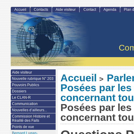
Accueil
Contacts
Aide visiteur
Contact
Agenda
Plan d
Com
Aide visiteur
Accueil
Parl
>
Nouvelle rubrique N° 203
Posées par les
Pouvoirs Publics
Dossiers
concernant tous
Le CLAN-R
Communication
Posées par les
Nouvelles d’ailleurs...
concernant tous
Commission Histoire et
Réalité des Faits
Points de vue
Bernard Lugan-