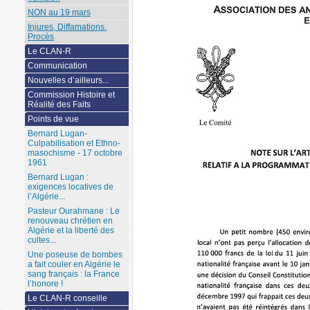
NON au 19 mars
Injures, Diffamations.
Procès
Le CLAN-R
Communication
Nouvelles d’ailleurs...
Commission Histoire et
Réalité des Faits
Points de vue
Bernard Lugan-
Culpabilisation et Ethno-
masochisme - 17 octobre
1961
Bernard Lugan :
exigences locatives de
l’Algérie...
Pasteur Ourahmane : Le
renouveau chrétien en
Algérie et la liberté des
cultes...
Une poseuse de bombes
a fait couler en Algérie le
sang français : la France
l’honore !
Le CLAN-R conseille