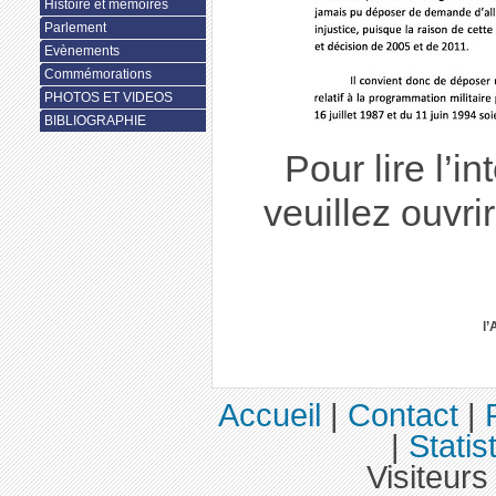
Histoire et mémoires
Parlement
Evènements
Commémorations
PHOTOS ET VIDEOS
BIBLIOGRAPHIE
Pour lire l’in
veuillez ouvri
l’
Accueil
|
Contact
|
|
Statis
Visiteurs