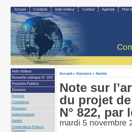
Accueil
Contacts
Aide visiteur
Contact
Agenda
Plan d
Com
Aide visiteur
Accueil
Dossiers
Harkis
>
>
Nouvelle rubrique N° 203
Note sur l’ar
Pouvoirs Publics
Dossiers
du projet de
Retraite
Cimetières
N° 822, par 
Disparus
Indemnisation
mardi 5 novembre 
Harkis
Contentieux Franco-
Tunisien