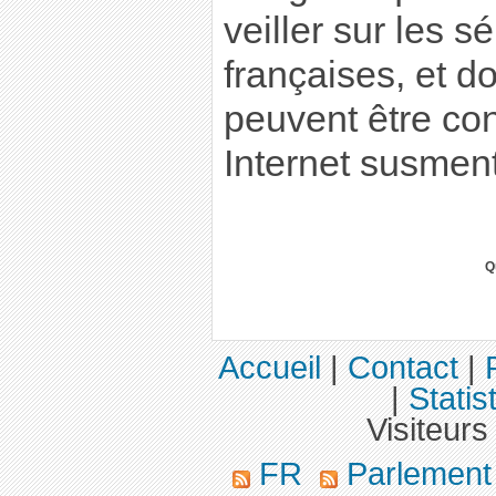
veiller sur les s
françaises, et d
peuvent être con
Internet susmen
Q
Accueil
|
Contact
|
|
Statis
Visiteurs
FR
Parlemen