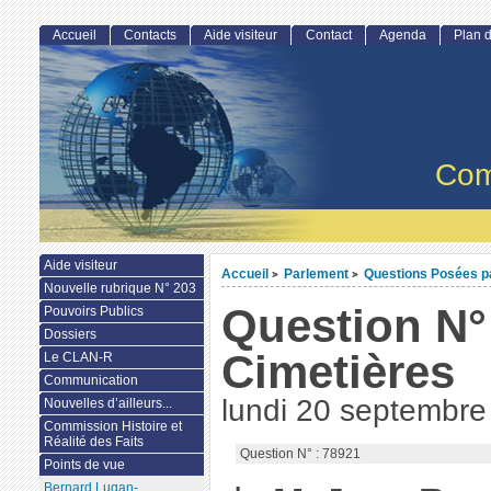
Accueil
Contacts
Aide visiteur
Contact
Agenda
Plan d
Com
Aide visiteur
Accueil
Parlement
Questions Posées par
>
>
Nouvelle rubrique N° 203
Question N° 
Pouvoirs Publics
Dossiers
Cimetières
Le CLAN-R
Communication
lundi 20 septembre
Nouvelles d’ailleurs...
Commission Histoire et
Réalité des Faits
Question N° : 78921
Points de vue
Bernard Lugan-