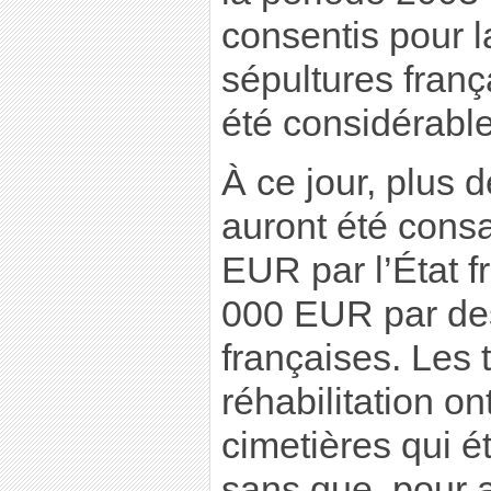
consentis pour 
sépultures franç
été considérable
À ce jour, plus 
auront été consa
EUR par l’État f
000 EUR par des 
françaises. Les 
réhabilitation o
cimetières qui é
sans que, pour au