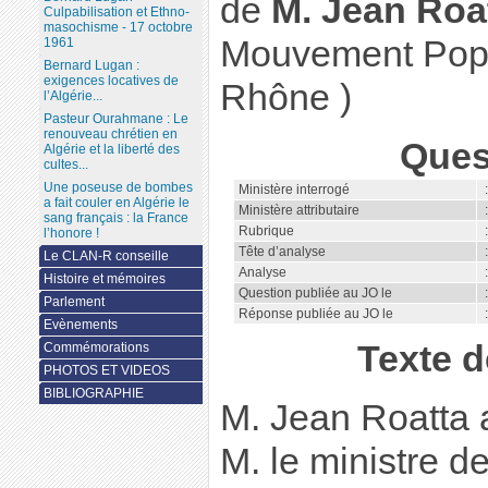
de
M. Jean Roa
Culpabilisation et Ethno-
masochisme - 17 octobre
Mouvement Popu
1961
Bernard Lugan :
exigences locatives de
Rhône )
l’Algérie...
Pasteur Ourahmane : Le
renouveau chrétien en
Ques
Algérie et la liberté des
cultes...
Une poseuse de bombes
Ministère interrogé
a fait couler en Algérie le
Ministère attributaire
sang français : la France
Rubrique
l’honore !
Tête d’analyse
:
Le CLAN-R conseille
Analyse
:
Histoire et mémoires
Question publiée au JO le
Parlement
Réponse publiée au JO le
Evènements
Texte d
Commémorations
PHOTOS ET VIDEOS
BIBLIOGRAPHIE
M. Jean Roatta at
M. le ministre d