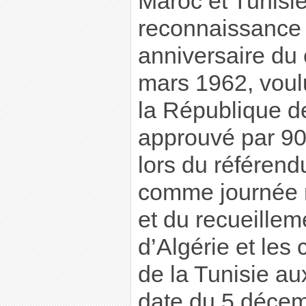
Maroc et Tunisie
reconnaissance o
anniversaire du 
mars 1962, voulu
la République d
approuvé par 90
lors du référend
comme journée n
et du recueillem
d’Algérie et les
de la Tunisie aux
date du 5 décem