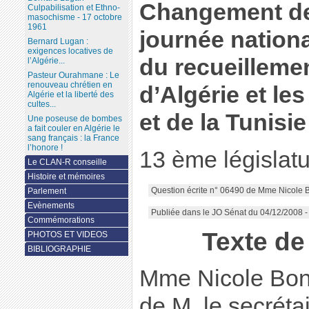
Changement de 
Culpabilisation et Ethno-
masochisme - 17 octobre
1961
journée nation
Bernard Lugan :
exigences locatives de
du recueillemen
l’Algérie...
Pasteur Ourahmane : Le
renouveau chrétien en
d’Algérie et l
Algérie et la liberté des
cultes...
et de la Tunisie
Une poseuse de bombes
a fait couler en Algérie le
sang français : la France
l’honore !
13 ème législat
Le CLAN-R conseille
Histoire et mémoires
Question écrite n° 06490 de Mme Nicole 
Parlement
Evènements
Publiée dans le JO Sénat du 04/12/2008 
Commémorations
Texte d
PHOTOS ET VIDEOS
BIBLIOGRAPHIE
Mme Nicole Bonne
de M. le secréta