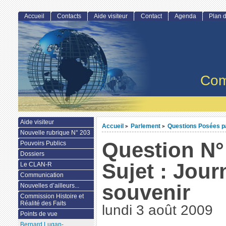
Accueil
Contacts
Aide visiteur
Contact
Agenda
Plan d
Com
Aide visiteur
Accueil
Parlement
Questions Posées par
>
>
Nouvelle rubrique N° 203
Question N°
Pouvoirs Publics
Dossiers
Sujet : Jour
Le CLAN-R
Communication
souvenir
Nouvelles d’ailleurs...
Commission Histoire et
Réalité des Faits
lundi 3 août 2009
Points de vue
Bernard Lugan-