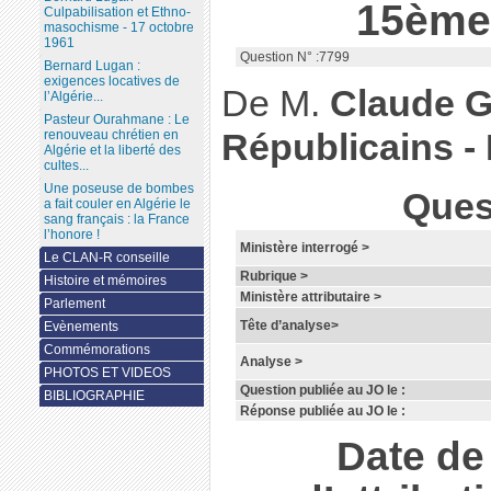
15ème 
Culpabilisation et Ethno-
masochisme - 17 octobre
1961
Question N° :7799
Bernard Lugan :
exigences locatives de
De M.
Claude G
l’Algérie...
Pasteur Ourahmane : Le
renouveau chrétien en
Républicains - 
Algérie et la liberté des
cultes...
Une poseuse de bombes
Ques
a fait couler en Algérie le
sang français : la France
l’honore !
Ministère interrogé >
Le CLAN-R conseille
Rubrique >
Histoire et mémoires
Ministère attributaire >
Parlement
Tête d’analyse>
Evènements
Commémorations
Analyse >
PHOTOS ET VIDEOS
Question publiée au JO le :
BIBLIOGRAPHIE
Réponse publiée au JO le :
Date d