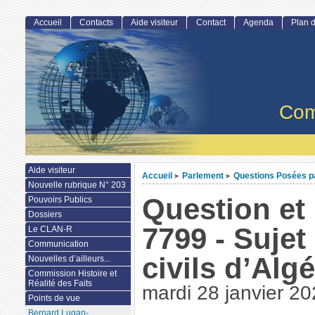
Accueil
Contacts
Aide visiteur
Contact
Agenda
Plan d
Com
Aide visiteur
Accueil
Parlement
Questions Posées par
>
>
Nouvelle rubrique N° 203
Question et
Pouvoirs Publics
Dossiers
7799 - Sujet
Le CLAN-R
Communication
civils d’Algé
Nouvelles d’ailleurs...
Commission Histoire et
Réalité des Faits
mardi 28 janvier 2
Points de vue
Bernard Lugan-