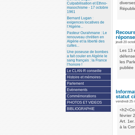
diverses
Culpabilisation et Ethno-
masochisme - 17 octobre
Républiq
1961
Bernard Lugan :
exigences locatives de
l’Algérie...
Recours 
Pasteur Ourahmane : Le
réponse
renouveau chrétien en
Algérie et la liberté des
jeudi 20 oct
cultes...
Les 13 
Une poseuse de bombes
a fait couler en Algérie le
défense
sang français : la France
les Parl
l’honore !
publiée 
Le CLAN-R conseille
Histoire et mémoires
Parlement
Evènements
Informa
statut c
Commémorations
vendredi 25 
PHOTOS ET VIDEOS
BIBLIOGRAPHIE
<h2<Con
février
Art. 1er
à la Cons