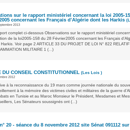
ions sur le rapport ministériel concernant la loi 2005-1
2005 concernant les Français d’Algérie dont les Harkis
(
eptembre 2013
port complet ci-dessous Observations sur le rapport ministériel concer
ation de la loi2005-158 du 28 Février2005 concernant les Français d’Alg
s Harkis. Voir page 2 ARTICLE 33 DU PROJET DE LOI N° 822 RELATIF
MMATION MILITAIRE 1 (...)
E DU CONSEIL CONSTITUTIONNEL
(Les Lois )
embre 2012
ative à la reconnaissance du 19 mars comme journée nationale du souve
illement à la mémoire des victimes civiles et militaires de la guerre d’A
bats en Tunisie et au Maroc Monsieur le Président, Mesdames et Mes
eillers, Les Sénateurs soussignés ont (...)
 n° 20 - séance du 8 novembre 2012 site Sénat 091112 su