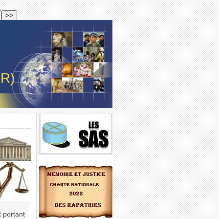
-R)
 portant