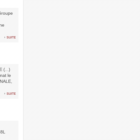
Groupe
 ne
suite
(...)
at le
NALE,
suite
18L