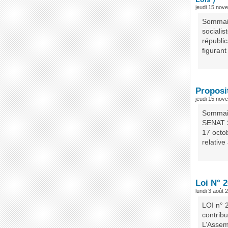
jeudi 15 nov
Sommair
sociali
républi
figurant 
Proposi
jeudi 15 nov
Sommai
SENAT S
17 oct
relativ
Loi N° 2
lundi 3 août 
LOI n° 
contrib
L’Assem