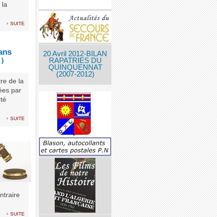
 la
suite
ans
20 Avril 2012-BILAN
 )
RAPATRIES DU
QUINQUENNAT
(2007-2012)
re de la
ées par
été
suite
ntraire
suite