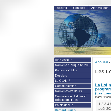
Accueil
Contacts
Aide visiteur
Aide visiteur
Accueil
>
Nouvelle rubrique N° 203
Les L
Pouvoirs Publics
Dossiers
Le CLAN-R
La Loi n
Communication
program
Nouvelles d’ailleurs...
(Les Lois
Commission Histoire et
mardi 29 aoû
Réalité des Faits
1 2 3 4 
Points de vue
août 20
Bernard Lugan-