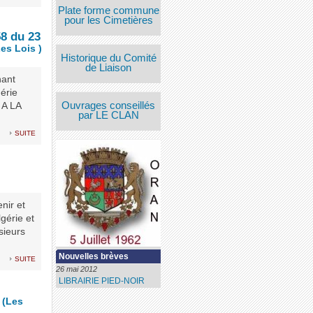
Plate forme commune
pour les Cimetières
58 du 23
Les Lois )
Historique du Comité
de Liaison
nant
érie
Ouvrages conseillés
 A LA
par LE CLAN
suite
nir et
lgérie et
sieurs
Nouvelles brèves
suite
26 mai 2012
LIBRAIRIE PIED-NOIR
r
(Les