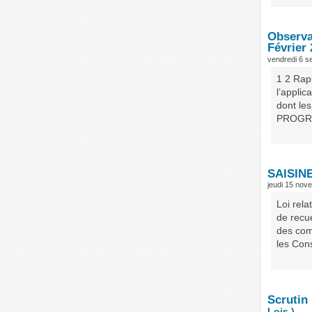
Observat
Février 
vendredi 6 s
1 2 Rap
l’applic
dont le
PROGRA
SAISIN
jeudi 15 nov
Loi rel
de recue
des com
les Cons
Scrutin
Lois )