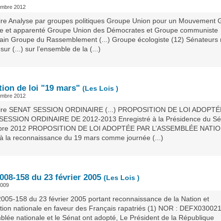
embre 2012
e Analyse par groupes politiques Groupe Union pour un Mouvement 
ste et apparenté Groupe Union des Démocrates et Groupe communiste
cain Groupe du Rassemblement (...) Groupe écologiste (12) Sénateurs
sur (...) sur l’ensemble de la (...)
tion de loi "19 mars"
(Les Lois )
embre 2012
re SENAT SESSION ORDINAIRE (...) PROPOSITION DE LOI ADOPTÉE 
ESSION ORDINAIRE DE 2012-2013 Enregistré à la Présidence du Sén
obre 2012 PROPOSITION DE LOI ADOPTÉE PAR L’ASSEMBLÉE NATIO
e à la reconnaissance du 19 mars comme journée (...)
008-158 du 23 février 2005
(Les Lois )
2009
2005-158 du 23 février 2005 portant reconnaissance de la Nation et
ution nationale en faveur des Français rapatriés (1) NOR : DEFX03002
blée nationale et le Sénat ont adopté, Le Président de la République