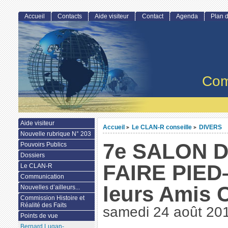
Accueil
Contacts
Aide visiteur
Contact
Agenda
Plan d
Com
Aide visiteur
Accueil
Le CLAN-R conseille
DIVERS
>
>
Nouvelle rubrique N° 203
7e SALON 
Pouvoirs Publics
Dossiers
FAIRE PIED
Le CLAN-R
Communication
leurs Amis 
Nouvelles d’ailleurs...
Commission Histoire et
Réalité des Faits
samedi 24 août 20
Points de vue
Bernard Lugan-