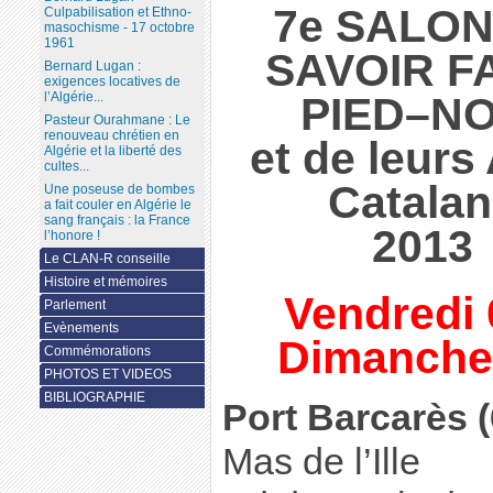
7e SALON
Culpabilisation et Ethno-
masochisme - 17 octobre
1961
SAVOIR F
Bernard Lugan :
exigences locatives de
PIED–NO
l’Algérie...
Pasteur Ourahmane : Le
renouveau chrétien en
et de leurs
Algérie et la liberté des
cultes...
Catala
Une poseuse de bombes
a fait couler en Algérie le
sang français : la France
2013
l’honore !
Le CLAN-R conseille
Histoire et mémoires
Vendredi 
Parlement
Evènements
Dimanche
Commémorations
PHOTOS ET VIDEOS
BIBLIOGRAPHIE
Port Barcarès 
Mas de l’Ille