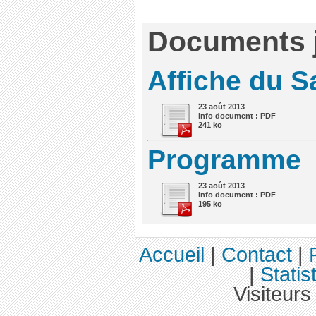
Documents j
Affiche du S
23 août 2013
info document : PDF
241 ko
Programme
23 août 2013
info document : PDF
195 ko
Accueil
|
Contact
|
|
Statis
Visiteurs