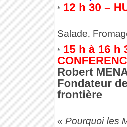
12 h 30 – H
Salade, Fromage
15 h à 16 h 
CONFERENC
Robert MEN
Fondateur de
frontière
« Pourquoi les M