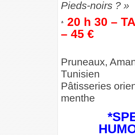
Pieds-noirs ? »
20 h 30 – 
– 45 €
Pruneaux, Aman
Tunisien
Pâtisseries orie
menthe
*SP
HUMO