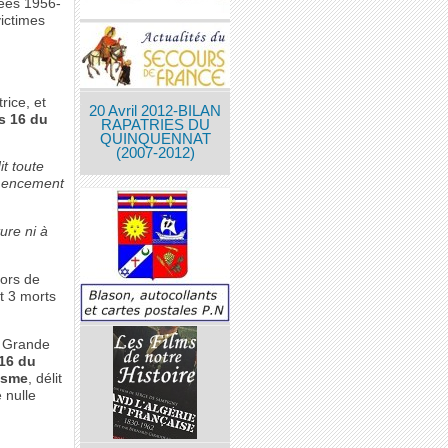
nées 1956-
victimes
rice, et
20 Avril 2012-BILAN
es 16 du
RAPATRIES DU
QUINQUENNAT
(2007-2012)
it toute
ommencement
ure ni à
lors de
it 3 morts
e Grande
 16 du
isme
, délit
é nulle