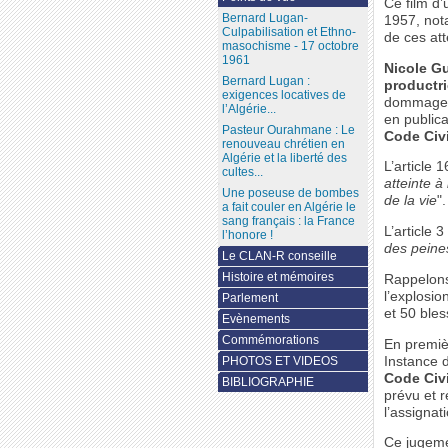
Ce film d’
Bernard Lugan-
1957, nota
Culpabilisation et Ethno-
de ces att
masochisme - 17 octobre
1961
Nicole G
Bernard Lugan :
productr
exigences locatives de
dommages-i
l’Algérie...
en public
Pasteur Ourahmane : Le
Code Civ
renouveau chrétien en
Algérie et la liberté des
L’article 1
cultes...
atteinte à
Une poseuse de bombes
de la vie
".
a fait couler en Algérie le
sang français : la France
L’article 
l’honore !
des peine
Le CLAN-R conseille
Histoire et mémoires
Rappelon
l’explosi
Parlement
et 50 bles
Evènements
Commémorations
En premiè
Instance d
PHOTOS ET VIDEOS
Code Civi
BIBLIOGRAPHIE
prévu et 
l’assignat
Ce jugeme