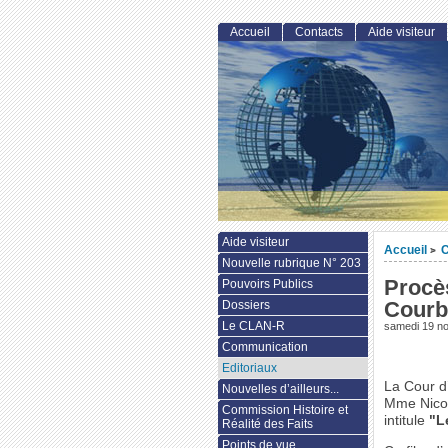
Accueil
Contacts
Aide visiteur
Aide visiteur
Accueil
C
>
Nouvelle rubrique N° 203
Procè
Pouvoirs Publics
Courb
Dossiers
Le CLAN-R
samedi 19 n
Communication
Editoriaux
La Cour d
Nouvelles d’ailleurs...
Mme Nicol
Commission Histoire et
intitule
"L
Réalité des Faits
Points de vue