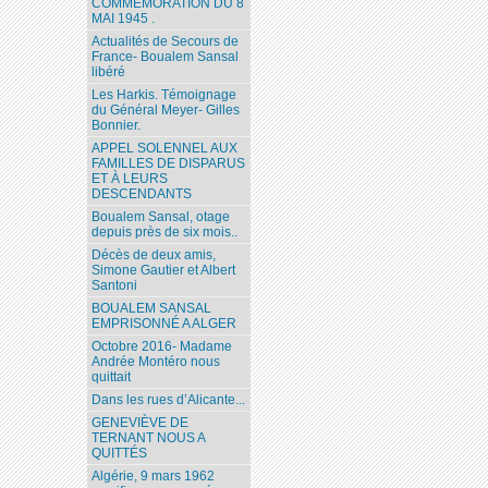
COMMÉMORATION DU 8
MAI 1945 .
Actualités de Secours de
France- Boualem Sansal
libéré
Les Harkis. Témoignage
du Général Meyer- Gilles
Bonnier.
APPEL SOLENNEL AUX
FAMILLES DE DISPARUS
ET À LEURS
DESCENDANTS
Boualem Sansal, otage
depuis près de six mois..
Décès de deux amis,
Simone Gautier et Albert
Santoni
BOUALEM SANSAL
EMPRISONNÉ A ALGER
Octobre 2016- Madame
Andrée Montéro nous
quittait
Dans les rues d’Alicante...
GENEVIÈVE DE
TERNANT NOUS A
QUITTÉS
Algérie, 9 mars 1962