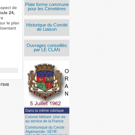
Plate forme commune
aspect de
pour les Cimetières
ticle 24,
re
sur le plan
Historique du Comité
résentant
de Liaison
Ouvrages conseillés
par LE CLAN
97848
Dans la même rubrique
Colonel Méliani. Une vie
au service de la France
Communiqué du Cercle
Algérianiste- SÉTIF,