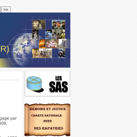
-R)
ngagé par
008,