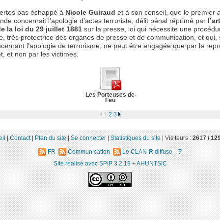
 certes pas échappé à
Nicole Guiraud
et à son conseil, que le premier 
de concernait l’apologie d’actes terroriste, délit pénal réprimé par
l’ar
e la loi du 29 juillet 1881
sur la presse, loi qui nécessite une procédu
re, très protectrice des organes de presse et de communication, et qui, 
ncernant l’apologie de terrorisme, ne peut être engagée que par le rep
, et non par les victimes.
Les Porteuses de
Feu
1
2
3
il
|
Contact
|
Plan du site
|
Se connecter
|
Statistiques du site
|
Visiteurs :
2617 /
12
?
FR
Communication
Le CLAN-R diffuse
Site réalisé avec SPIP 3.2.19
+
AHUNTSIC