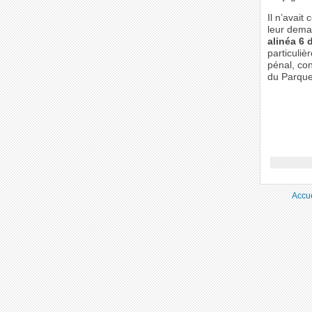
Il n’avait
leur deman
alinéa 6 d
particuliè
pénal, co
du Parquet
Accue