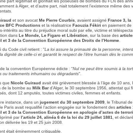
une part légitimait et glorifiait les poseuses de bombes du FLN des an
mment à Alger, et d’autre part, niait totalement l’existence même des 
entats.
uiraud
et son avocat
Me Pierre Courbis
, avaient assigné
France 3, la
ice BFC Productions
et la réalisatrice
Faouzia Fékiri
en paiement de
ntérêts au titre du préjudice moral subi par elle, victime et téléspectat
ation dans
Le Monde, Le Figaro et Libération
, sur la base des
articl
il et 3 de la Convention Européenne des Droits de l’Homme
.
6 du Code civil retient : "
La loi assure la primauté de la personne, interd
 la dignité de celle-ci et garantit le respect de l’être humain dès le c
3 de la convention Européenne édicte : "
Nul ne peut être soumis à la tort
s ou traitements inhumains ou dégradants
".
s que
Nicole Guiraud
avait été grièvement blessée à l’âge de 10 ans, 
on de la bombe au
Milk Bar
d’Alger, le 30 septembre 1956, attentat qui f
sés, dont 12 amputés, toutes victimes civiles, femmes et enfants.
re instance, dans un
jugement du 30 septembre 2009
, le Tribunal d
e Paris avait requalifié l’action engagée sur le fondement des
articles
l et 3 de la Convention Européenne en apologie d’actes de terror
réprimé par
l’article 24, alinéa 6 de la loi du 29 juillet 1881
, et déclar
ion délivrée les 19 et 25 juin 2008.
nt était éminemment critiquable.