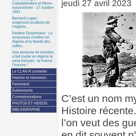
jeudi 27 avril 2023
Culpabilisation et Ethno-
masochisme - 17 octobre
1961
Bernard Lugan :
exigences locatives de
l’Algérie...
Pasteur Ourahmane : Le
renouveau chrétien en
Algérie et la liberté des
cultes...
Une poseuse de bombes
a fait couler en Algérie le
sang français : la France
l’honore !
Le CLAN-R conseille
Histoire et mémoires
Parlement
Evènements
C’est un nom my
Commémorations
PHOTOS ET VIDEOS
Histoire récente
BIBLIOGRAPHIE
l’on veut des gu
en dit souvent n