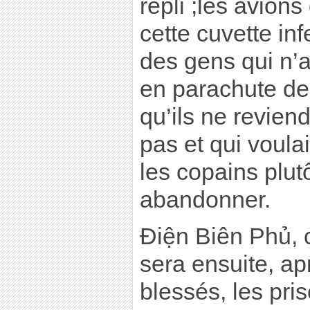
repli ;les avions
cette cuvette in
des gens qui n’
en parachute de 
qu’ils ne revien
pas et qui voula
les copains plut
abandonner.
Ðiện Biên Phủ, c
sera ensuite, ap
blessés, les pri