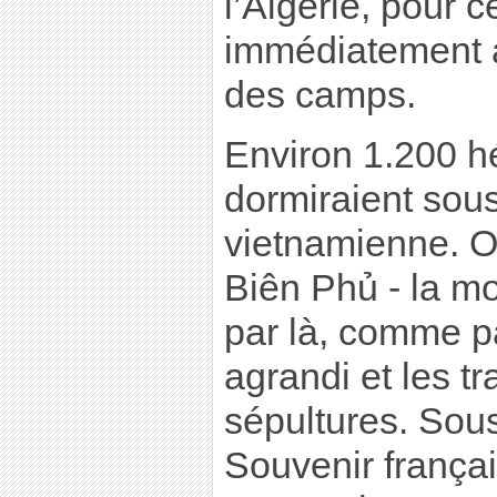
l’Algérie, pour c
immédiatement a
des camps.
Environ 1.200 h
dormiraient sous
vietnamienne. Or
Biên Phủ - la m
par là, comme pa
agrandi et les t
sépultures. Sous
Souvenir français