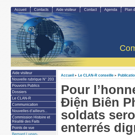
Accueil
Contacts
Aide visiteur
Contact
Agenda
Plan d
Com
Aide visiteur
Accueil
Le CLAN-R conseille
Publicati
>
>
Nouvelle rubrique N° 203
Pour l’honn
Pouvoirs Publics
Dossiers
Ðiện Biên P
Le CLAN-R
Communication
soldats sero
Nouvelles d’ailleurs...
Commission Histoire et
Réalité des Faits
enterrés di
Points de vue
Bernard Lugan-