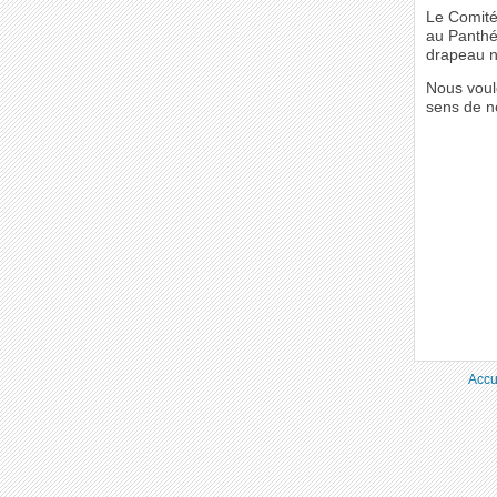
Le Comité
au Panthéo
drapeau na
Nous voul
sens de n
Accu