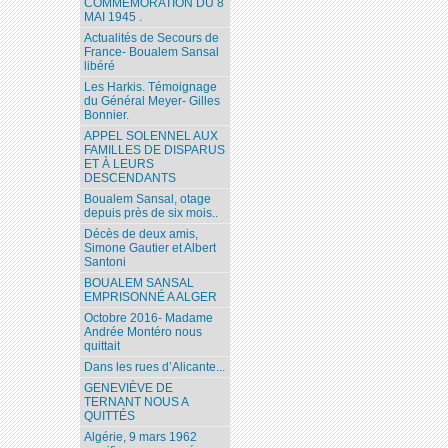
COMMÉMORATION DU 8
MAI 1945 .
Actualités de Secours de
France- Boualem Sansal
libéré
Les Harkis. Témoignage
du Général Meyer- Gilles
Bonnier.
APPEL SOLENNEL AUX
FAMILLES DE DISPARUS
ET À LEURS
DESCENDANTS
Boualem Sansal, otage
depuis près de six mois..
Décès de deux amis,
Simone Gautier et Albert
Santoni
BOUALEM SANSAL
EMPRISONNÉ A ALGER
Octobre 2016- Madame
Andrée Montéro nous
quittait
Dans les rues d’Alicante...
GENEVIÈVE DE
TERNANT NOUS A
QUITTÉS
Algérie, 9 mars 1962