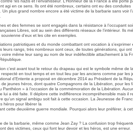
contre !es nazis et l’envahisseur. L’Honneur de la France a été porté p
nt agi en ce sens. Ils ont été nombreux, certains ont eu des conduites
 Un plus grand nombre encore a été victime de la barbarie sans voir l’
.
s et des femmes se sont engagés dans la résistance à l’occupant soi
nçaises Libres, soit au sein des différents réseaux de l’intérieur. Ils mé
 souvienne d’eux et les cite en exemples.
iations patriotiques et du monde combattant ont vocation à s’exprimer 
s leurs rangs, très nombreux sont ceux, de toutes générations, qui on
 voire même leur sang au nom de leur indéfectible attachement à la F
 République.
ion c’est avant tout le retour du drapeau qui est le symbole même de l
re respecté en tout temps et en tout lieu par les anciens comme par les 
tional d’Entente a proposé en décembre 2014 au Président de la Répu
 de jeunes héros, dont quatre Compagnons de la Libération, pour les f
au Panthéon » à l’occasion de la commémoration de la Libération. Aucu
 lui a été faite. II déplore cette indifférence incompréhensible mais il r
e qu’un signal ambigu soit fait à cette occasion. La Jeunesse de Franc
 héros pour libérer la
ant cette deuxième guerre mondiale. Pourquoi alors leur préférer, à cet
me de la barbarie, même comme Jean Zay ? La confusion trop fréquent
ont des victimes, ceux qui font leur devoir et les héros, est une erreur.