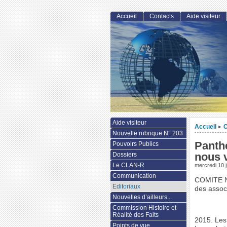
Accueil
Contacts
Aide visiteur
Aide visiteur
Accueil
C
>
Nouvelle rubrique N° 203
Panth
Pouvoirs Publics
nous 
Dossiers
Le CLAN-R
mercredi 10 
Communication
COMITE 
Editoriaux
des assoc
Nouvelles d’ailleurs...
Commission Histoire et
Réalité des Faits
2015. Les
Points de vue