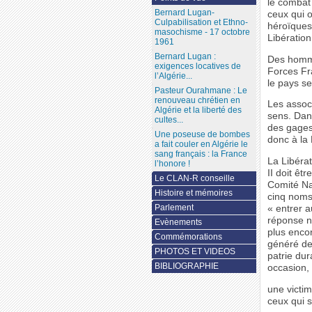
le combat 
Bernard Lugan-
ceux qui o
Culpabilisation et Ethno-
héroïques.
masochisme - 17 octobre
Libération
1961
Bernard Lugan :
Des homme
exigences locatives de
Forces Fra
l’Algérie...
le pays se
Pasteur Ourahmane : Le
renouveau chrétien en
Les assoc
Algérie et la liberté des
sens. Dan
cultes...
des gages
Une poseuse de bombes
donc à la
a fait couler en Algérie le
sang français : la France
La Libérat
l’honore !
II doit êt
Le CLAN-R conseille
Comité Na
Histoire et mémoires
cinq noms
Parlement
« entrer 
réponse ne
Evènements
plus encor
Commémorations
généré des
PHOTOS ET VIDEOS
patrie dur
BIBLIOGRAPHIE
occasion,
une victi
ceux qui s