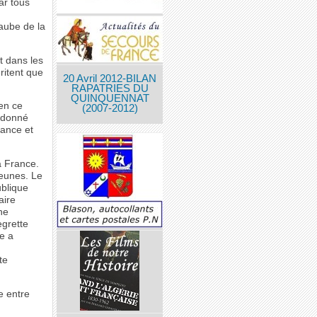
ar tous
aube de la
t dans les
ritent que
20 Avril 2012-BILAN
RAPATRIES DU
QUINQUENNAT
en ce
(2007-2012)
t donné
rance et
a France.
jeunes. Le
blique
aire
ne
egrette
e a
te
e entre