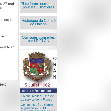
Plate forme commune
du 27 mai
pour les Cimetières
au
l est le
Historique du Comité
de Liaison
Ouvrages conseillés
par LE CLAN
5040
Dans la même rubrique
Colonel Méliani. Une vie
au service de la France
Communiqué du Cercle
Algérianiste- SÉTIF,