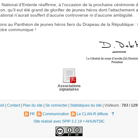
 National d’Entente réaffirme, à l’occasion de la prochaine cérémonie 
n, qu’il eut été grand de glorifier de jeunes héros dont l’attachement 
tional n’aurait souffert d’aucune controverse ni d’aucune ambigüité.
ons au Panthéon de jeunes héros fiers du Drapeau de la République : te
otre communique !
Associations
signataires
eil
|
Contact
|
Plan du site
|
Se connecter
|
Statistiques du site
|
Visiteurs :
783 /
129
?
FR
Communication
Le CLAN-R diffuse
Site réalisé avec SPIP 3.2.19
+
AHUNTSIC