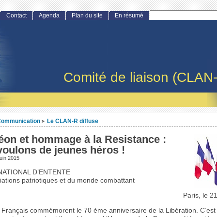
Contact
Agenda
Plan du site
En résumé
Comité de liaison (CLAN
ommunication
Le CLAN-R diffuse
>
éon et hommage à la Resistance :
voulons de jeunes héros !
juin 2015
NATIONAL D’ENTENTE
iations patriotiques et du monde combattant
Paris, le 
 Français commémorent le 70 ème anniversaire de la Libération. C’est 