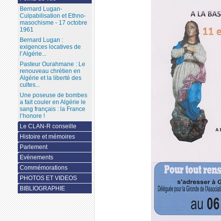
Bernard Lugan-
Culpabilisation et Ethno-
masochisme - 17 octobre
1961
Bernard Lugan :
exigences locatives de
l’Algérie...
Pasteur Ourahmane : Le
renouveau chrétien en
Algérie et la liberté des
cultes...
Une poseuse de bombes
a fait couler en Algérie le
sang français : la France
l’honore !
Le CLAN-R conseille
Histoire et mémoires
Parlement
Evènements
Commémorations
PHOTOS ET VIDEOS
BIBLIOGRAPHIE