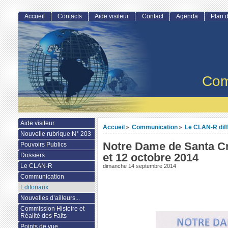
Accueil
Contacts
Aide visiteur
Contact
Agenda
Plan d
Com
Aide visiteur
Accueil
Communication
Le CLAN-R dif
>
>
Nouvelle rubrique N° 203
Notre Dame de Santa Cru
Pouvoirs Publics
et 12 octobre 2014
Dossiers
Le CLAN-R
dimanche 14 septembre 2014
Communication
Editoriaux
Nouvelles d’ailleurs...
Commission Histoire et
Réalité des Faits
Points de vue