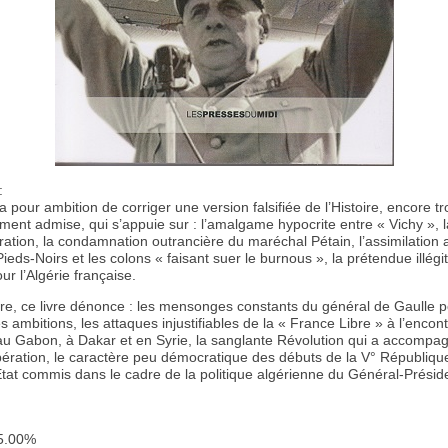
:
a pour ambition de corriger une version falsifiée de l’Histoire, encore tr
nt admise, qui s’appuie sur : l’amalgame hypocrite entre « Vichy », la
ration, la condamnation outrancière du maréchal Pétain, l’assimilation 
Pieds-Noirs et les colons « faisant suer le burnous », la prétendue illégi
r l’Algérie française.
ire, ce livre dénonce : les mensonges constants du général de Gaulle 
s ambitions, les attaques injustifiables de la « France Libre » à l’encon
au Gabon, à Dakar et en Syrie, la sanglante Révolution qui a accompa
ibération, le caractère peu démocratique des débuts de la V° République
Etat commis dans le cadre de la politique algérienne du Général-Présid
 5.00%