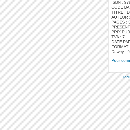
ISBN : 97
CODE BAR
TITRE : 
AUTEUR :
PAGES : 
PRESENTA
PRIX PUBL
TVA : 7
DATE PAR
FORMAT :
Dewey : 9
Pour comm
Accu