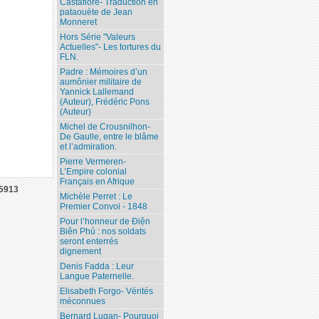
Castafiore- Traduction en
pataouète de Jean
Monneret
Hors Série "Valeurs
Actuelles"- Les tortures du
FLN.
Padre : Mémoires d’un
aumônier militaire de
Yannick Lallemand
(Auteur), Frédéric Pons
(Auteur)
Michel de Crousnilhon-
De Gaulle, entre le blâme
et l’admiration.
Pierre Vermeren-
L’Empire colonial
Français en Afrique
5913
Michèle Perret : Le
Premier Convoi - 1848
Pour l’honneur de Ðiện
Biên Phủ : nos soldats
seront enterrés
dignement
Denis Fadda : Leur
Langue Paternelle.
Elisabeth Forgo- Vérités
méconnues
Bernard Lugan- Pourquoi