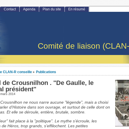
Contact
Agenda
Plan du site
En résumé
Comité de liaison (CLAN
e CLAN-R conseille
Publications
>
 de Crousnilhon . "De Gaulle, le
l président"
 mars 2014
 Crousnilhon ne nous narre aucune "légende", mais a choisi
rler d’Histoire dans son ouvrage, et surtout de celle dont on
as. Et elle se déroule, entière, brutale, sombre.
ur" fait place à la "politique". Le mythe s’écroule, les
de Héros, trop grands, s’effilochent. Les petites