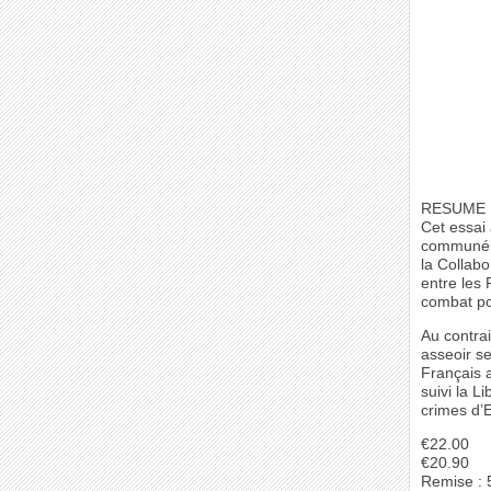
RESUME 
Cet essai 
communéme
la Collabo
entre les 
combat pou
Au contra
asseoir se
Français 
suivi la L
crimes d’
€22.00
€20.90
Remise :