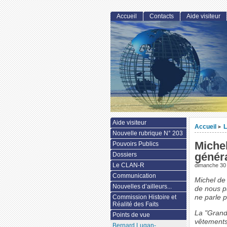
Accueil
Contacts
Aide visiteur
Aide visiteur
Accueil
L
>
Nouvelle rubrique N° 203
Michel
Pouvoirs Publics
généra
Dossiers
Le CLAN-R
dimanche 30
Communication
Michel de
Nouvelles d’ailleurs...
de nous pa
Commission Histoire et
ne parle p
Réalité des Faits
La "Grande
Points de vue
vêtements 
Bernard Lugan-