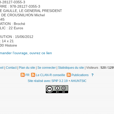
8-28127-0355-3
RE : 978-28127-0355-3
DE GAULLE, LE GENERAL PRESIDENT
 DE CROUSNILHON Michel
345
TION : Broché
IC : 22 Euros
UTION : 15/06/2012
 14 x 21
00 Histoire
ander l’ouvrage, ouvrez ce lien
eil
|
Contact
|
Plan du site
|
Se connecter
|
Statistiques du site
|
Visiteurs :
520 /
129
?
FR
Le CLAN-R conseille
Publications
Site réalisé avec SPIP 3.2.19
+
AHUNTSIC