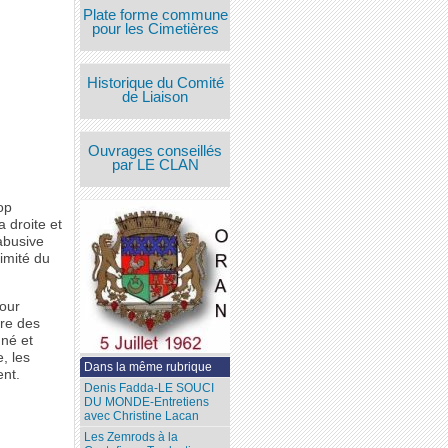
Plate forme commune
pour les Cimetières
Historique du Comité
de Liaison
Ouvrages conseillés
par LE CLAN
op
 droite et
abusive
timité du
pour
tre des
gné et
, les
Dans la même rubrique
ent.
Denis Fadda-LE SOUCI
DU MONDE-Entretiens
avec Christine Lacan
Les Zemrods à la