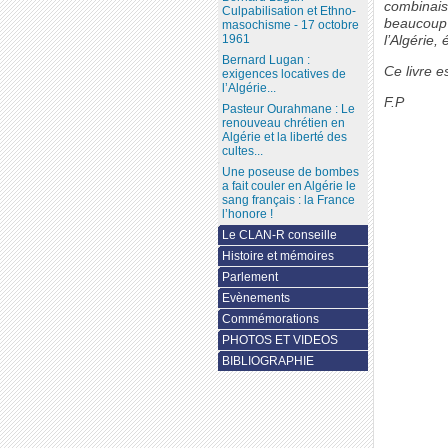
combinais
Culpabilisation et Ethno-
beaucoup t
masochisme - 17 octobre
1961
l’Algérie, 
Bernard Lugan :
Ce livre e
exigences locatives de
l’Algérie...
F.P
Pasteur Ourahmane : Le
renouveau chrétien en
Algérie et la liberté des
cultes...
Une poseuse de bombes
a fait couler en Algérie le
sang français : la France
l’honore !
Le CLAN-R conseille
Histoire et mémoires
Parlement
Evènements
Commémorations
PHOTOS ET VIDEOS
BIBLIOGRAPHIE