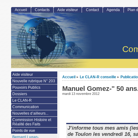
Accueil
Contacts
Aide visiteur
Contact
Agenda
Plan d
Com
Aide visiteur
Accueil
Le CLAN-R conseille
Publicati
>
>
Nouvelle rubrique N° 203
Manuel Gomez-" 50 ans..
Pouvoirs Publics
Dossiers
mardi 13 novembre 2012
Le CLAN-R
Communication
Nouvelles d’ailleurs...
Commission Histoire et
Réalité des Faits
J’informe tous mes amis (ies
Points de vue
de Toulon les vendredi 16, 
Bernard Lugan-