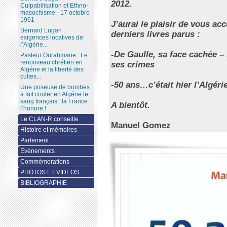
2012.
Culpabilisation et Ethno-
masochisme - 17 octobre
1961
J’aurai le plaisir de vous ac
Bernard Lugan :
derniers livres parus :
exigences locatives de
l’Algérie...
-De Gaulle, sa face cachée –
Pasteur Ourahmane : Le
renouveau chrétien en
ses crimes
Algérie et la liberté des
cultes...
-50 ans…c’était hier l’Algéri
Une poseuse de bombes
a fait couler en Algérie le
sang français : la France
A bientôt.
l’honore !
Le CLAN-R conseille
Manuel Gomez
Histoire et mémoires
Parlement
Evènements
Commémorations
PHOTOS ET VIDEOS
BIBLIOGRAPHIE