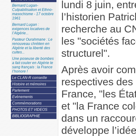
lundi 8 juin, ent
Bernard Lugan-
Culpabilisation et Ethno-
l’historien Patri
masochisme - 17 octobre
1961
Bernard Lugan :
recherche au CN
exigences locatives de
l’Algérie...
les "sociétés fa
Pasteur Ourahmane : Le
renouveau chrétien en
Algérie et la liberté des
structurel".
cultes...
Une poseuse de bombes
a fait couler en Algérie le
Après avoir comp
sang français : la France
l’honore !
Le CLAN-R conseille
respectives des 
Histoire et mémoires
France, "les Éta
Parlement
Evènements
et "la France col
Commémorations
PHOTOS ET VIDEOS
dans un raccourc
BIBLIOGRAPHIE
développe l’idée