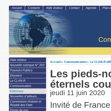
Accueil
Contacts
Aide visiteur
Contact
Agenda
Plan d
Com
Aide visiteur
Accueil
Communication
Le CLAN-R dif
>
>
Nouvelle rubrique N° 203
Les pieds-no
Pouvoirs Publics
Dossiers
éternels cou
Le CLAN-R
Communication
jeudi 11 juin 2020
Editoriaux
Nouvelles d’ailleurs...
Commission Histoire et
Invité de France
Réalité des Faits
Points de vue