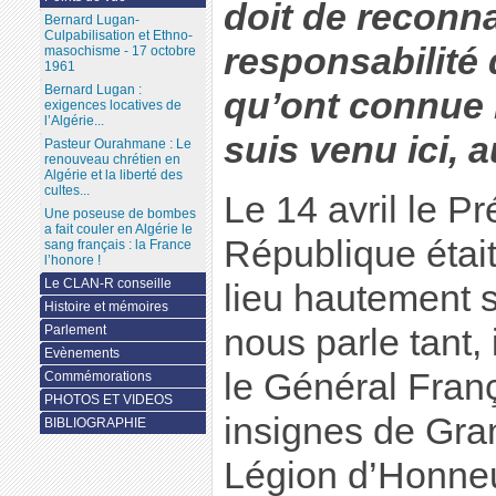
doit de reconna
Bernard Lugan-
Culpabilisation et Ethno-
responsabilité 
masochisme - 17 octobre
1961
Bernard Lugan :
qu’ont connue 
exigences locatives de
l’Algérie...
suis venu ici, 
Pasteur Ourahmane : Le
renouveau chrétien en
Algérie et la liberté des
cultes...
Le 14 avril le Pr
Une poseuse de bombes
a fait couler en Algérie le
République était
sang français : la France
l’honore !
Le CLAN-R conseille
lieu hautement 
Histoire et mémoires
nous parle tant, 
Parlement
Evènements
le Général Fran
Commémorations
PHOTOS ET VIDEOS
insignes de Gran
BIBLIOGRAPHIE
Légion d’Honneu