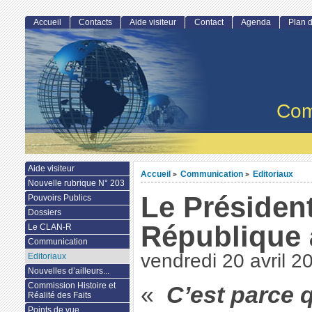
Accueil
Contacts
Aide visiteur
Contact
Agenda
Plan d
Com
Aide visiteur
Accueil
Communication
Editoriaux
>
>
Nouvelle rubrique N° 203
Le Président
Pouvoirs Publics
Dossiers
République à
Le CLAN-R
Communication
vendredi 20 avril 2
Editoriaux
Nouvelles d’ailleurs...
Commission Histoire et
«
C’est parce 
Réalité des Faits
Points de vue