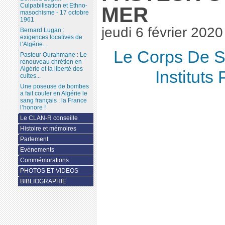
Culpabilisation et Ethno-
MER
masochisme - 17 octobre
1961
jeudi 6 février 2020
Bernard Lugan :
exigences locatives de
l’Algérie...
Le Corps De S
Pasteur Ourahmane : Le
renouveau chrétien en
Algérie et la liberté des
Instituts
cultes...
Une poseuse de bombes
a fait couler en Algérie le
sang français : la France
l’honore !
Le CLAN-R conseille
Histoire et mémoires
Parlement
Evènements
Commémorations
PHOTOS ET VIDEOS
BIBLIOGRAPHIE