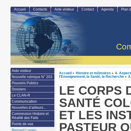
Accueil
Contacts
Aide visiteur
Contact
Agenda
Plan d
Com
Aide visiteur
Accueil
Histoire et mémoires
4- Aspect
>
>
l’Enseignement, la Santé, la Recherche
4
Nouvelle rubrique N° 203
>
Pouvoirs Publics
LE CORPS 
Dossiers
Le CLAN-R
SANTÉ COL
Communication
Nouvelles d’ailleurs...
ET LES INS
Commission Histoire et
Réalité des Faits
PASTEUR O
Points de vue
Bernard Lugan-