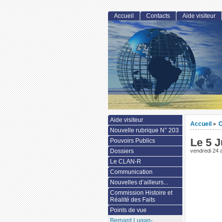
Accueil
Contacts
Aide visiteur
Aide visiteur
Accueil
>
Nouvelle rubrique N° 203
Le 5 J
Pouvoirs Publics
Dossiers
vendredi 24 
Le CLAN-R
Communication
Nouvelles d’ailleurs...
Commission Histoire et
Réalité des Faits
Points de vue
Bernard Lugan-