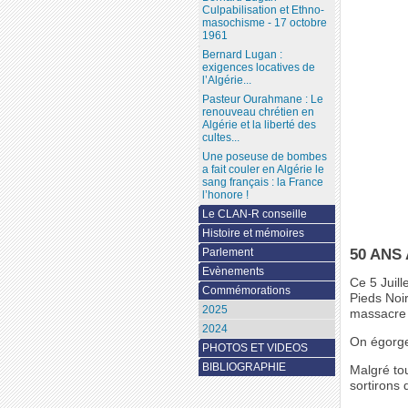
Culpabilisation et Ethno-
masochisme - 17 octobre
1961
Bernard Lugan :
exigences locatives de
l’Algérie...
Pasteur Ourahmane : Le
renouveau chrétien en
Algérie et la liberté des
cultes...
Une poseuse de bombes
a fait couler en Algérie le
sang français : la France
l’honore !
Le CLAN-R conseille
Histoire et mémoires
Parlement
50 ANS 
Evènements
Ce 5 Juil
Commémorations
Pieds Noir
2025
massacre a
2024
On égorgea
PHOTOS ET VIDEOS
BIBLIOGRAPHIE
Malgré tou
sortirons 