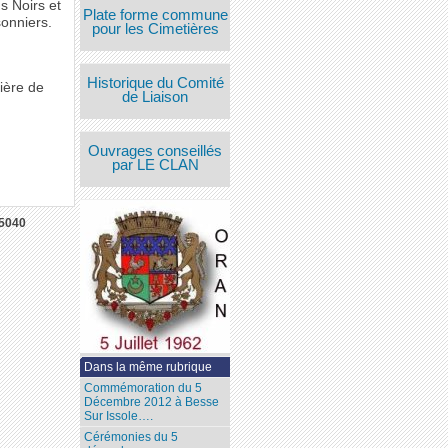
s Noirs et
Plate forme commune
sonniers.
pour les Cimetières
Historique du Comité
tière de
de Liaison
Ouvrages conseillés
par LE CLAN
5040
Dans la même rubrique
Commémoration du 5
Décembre 2012 à Besse
Sur Issole….
Cérémonies du 5