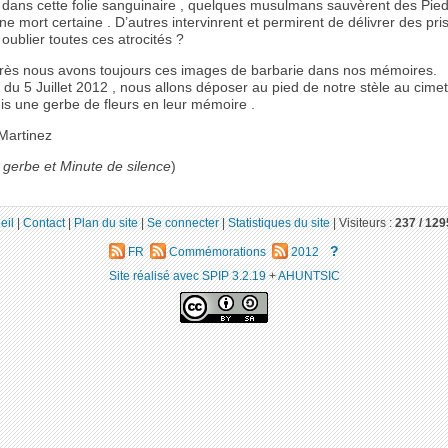
, dans cette folie sanguinaire , quelques musulmans sauvèrent des Pied
ne mort certaine . D’autres intervinrent et permirent de délivrer des pri
ublier toutes ces atrocités ?
rès nous avons toujours ces images de barbarie dans nos mémoires.
 du 5 Juillet 2012 , nous allons déposer au pied de notre stèle au cime
is une gerbe de fleurs en leur mémoire .
Martinez
 gerbe et Minute de silence
)
eil
|
Contact
|
Plan du site
|
Se connecter
|
Statistiques du site
|
Visiteurs :
237 /
129
?
FR
Commémorations
2012
Site réalisé avec SPIP 3.2.19
+
AHUNTSIC