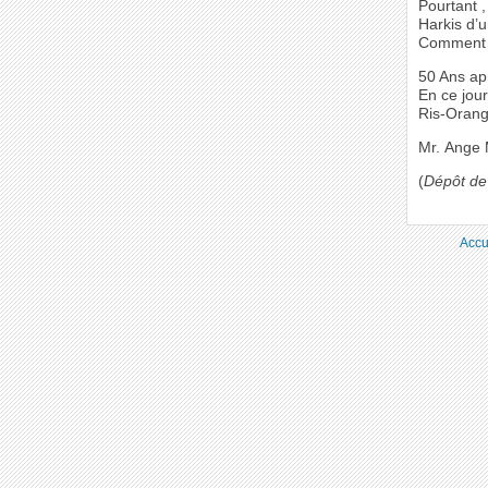
Pourtant 
Harkis d’u
Comment o
50 Ans ap
En ce jour
Ris-Orang
Mr. Ange 
(
Dépôt de
Accu