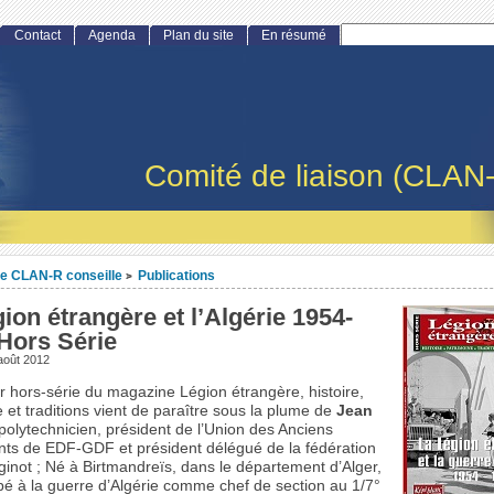
Contact
Agenda
Plan du site
En résumé
Comité de liaison (CLAN
e CLAN-R conseille
Publications
>
ion étrangère et l’Algérie 1954-
Hors Série
août 2012
r hors-série du magazine Légion étrangère, histoire,
 et traditions vient de paraître sous la plume de
Jean
 polytechnicien, président de l’Union des Anciens
ts de EDF-GDF et président délégué de la fédération
inot ; Né à Birtmandreïs, dans le département d’Alger,
cipé à la guerre d’Algérie comme chef de section au 1/7°