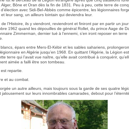
érie fut le berceau de la Légion étrangère après que cinq bataillons fure
 Alger, Bône et Oran dès la fin de 1831. Peu à peu, cette terre de con
 d’élection avec Sidi-Bel-Abbès comme épicentre, les légionnaires forg
 et leur sang, un ailleurs lointain qui deviendra leur.
de l’Histoire, ils y viendront, reviendront et finiront par en partir un jo
bre 1962 quand les dépouilles de général Rollet, du prince Aage de 
onnaire Zimmerman, dernier tué à l’ennemi, s’en iront reposer en terre
e.
blancs, épars entre Mers-El-Kébir et les sables sahariens, prolongeron
égionnaire en Algérie jusqu’en 1968. En quittant l’Algérie, la Légion es
tte terre qui l’avait vue naître, qu’elle avait contribué à conquérir, qu’el
ent aimée a failli être son tombeau.
est repartie.
re et au combat.
 forgée un autre ailleurs, mais toujours sous la garde de ses quatre lég
nt jalousement sur leurs innombrables camarades, debout pour l’éternit