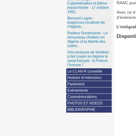
RAAC pui
Culpabilisation et Ethno-
masochisme - 17 octobre
1961
Avec ce tr
d’événeme
Bernard Lugan :
exigences locatives de
L’intégra
l’Algérie...
Pasteur Ourahmane : Le
Disponib
renouveau chrétien en
Algérie et la liberté des
cultes...
Une poseuse de bombes
a fait couler en Algérie le
sang français : la France
l’honore !
Le CLAN-R conseille
Histoire et mémoires
Parlement
Evènements
Commémorations
PHOTOS ET VIDEOS
BIBLIOGRAPHIE