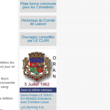
Plate forme commune
pour les Cimetières
Historique du Comité
de Liaison
Ouvrages conseillés
par LE CLAN
blées les
nt jour et
 leurs
 consentie
e sang
Dans la même rubrique
Denis Fadda-LE SOUCI
e édition
DU MONDE-Entretiens
avec Christine Lacan
Les Zemrods à la