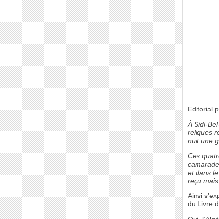
Editorial
À Sidi-Be
reliques r
nuit une g
Ces quatr
camarades
et dans le
reçu mais
Ainsi s’e
du Livre d