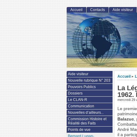
Accueil
Contacts
Aide visiteur
Aide visiteur
Accueil
L
>
Nouvelle rubrique N° 203
La Lég
Pouvoirs Publics
1962. 
Dossiers
Le CLAN-R
mercredi 29 
Communication
Le premie
Nouvelles d’ailleurs...
patrimoine
Commission Histoire et
Balazuc
,
Réalité des Faits
Combattan
André Mag
Points de vue
il a parti
Bernard Lugan-