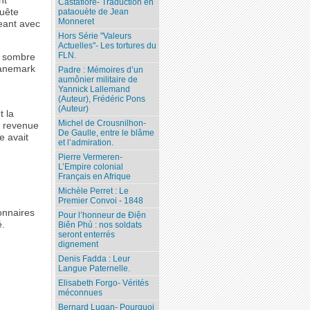
nt
Castafiore- Traduction en
quête
pataouète de Jean
Monneret
eant avec
Hors Série "Valeurs
Actuelles"- Les tortures du
FLN.
ur sombre
Danemark
Padre : Mémoires d’un
aumônier militaire de
Yannick Lallemand
(Auteur), Frédéric Pons
(Auteur)
t la
Michel de Crousnilhon-
t revenue
De Gaulle, entre le blâme
le avait
et l’admiration.
Pierre Vermeren-
L’Empire colonial
Français en Afrique
Michèle Perret : Le
Premier Convoi - 1848
ionnaires
Pour l’honneur de Ðiện
é.
Biên Phủ : nos soldats
seront enterrés
dignement
Denis Fadda : Leur
Langue Paternelle.
Elisabeth Forgo- Vérités
méconnues
Bernard Lugan- Pourquoi