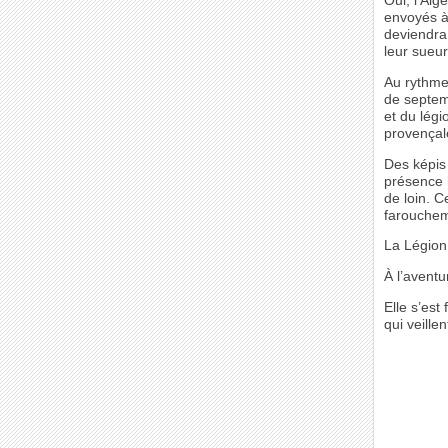
Oui, l’Alg
envoyés à
deviendra
leur sueur
Au rythme 
de septem
et du légi
provençal
Des képis 
présence l
de loin. Ce
farouchem
La Légion 
À l’aventu
Elle s’est
qui veille