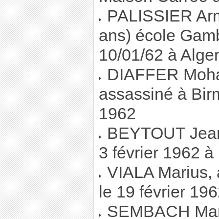
PALISSIER Arma
ans) école Gamb
10/01/62 à Alge
DIAFFER Moham
assassiné à Birm
1962
BEYTOUT Jean-P
3 février 1962 
VIALA Marius, a
le 19 février 19
SEMBACH Marc, 