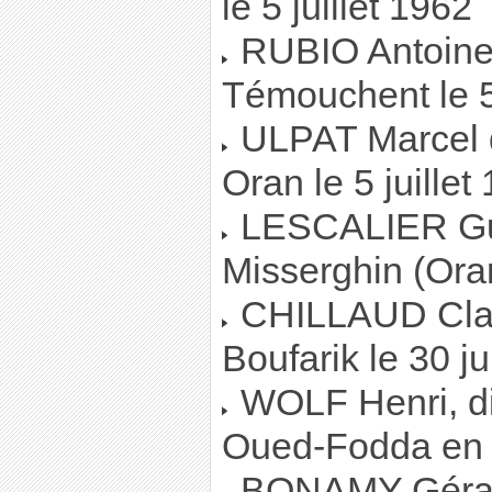
le 5 juillet 1962
RUBIO Antoine,
Témouchent le 5 
ULPAT Marcel d
Oran le 5 juillet
LESCALIER Guy
Misserghin (Oran
CHILLAUD Clau
Boufarik le 30 ju
WOLF Henri, di
Oued-Fodda en j
BONAMY Gérard