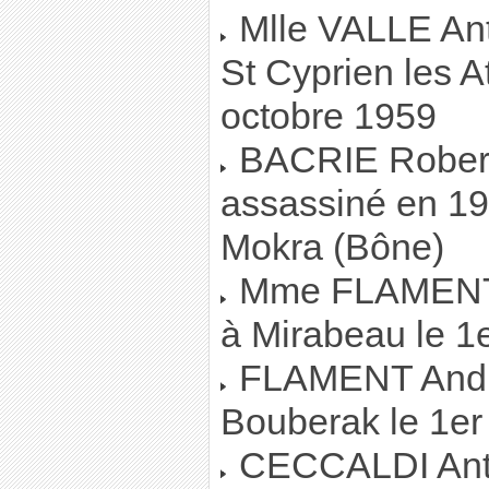
Mlle VALLE Antoi
St Cyprien les A
octobre 1959
BACRIE Robert,
assassiné en 195
Mokra (Bône)
Mme FLAMENT, i
à Mirabeau le 
FLAMENT André
Bouberak le 1e
CECCALDI Anto