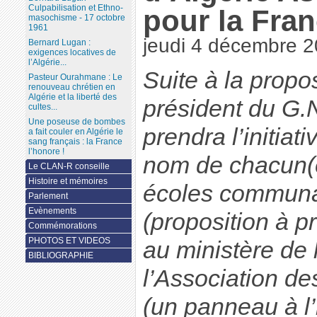
Culpabilisation et Ethno-
pour la Fra
masochisme - 17 octobre
1961
jeudi 4 décembre 
Bernard Lugan :
exigences locatives de
l’Algérie...
Suite à la propo
Pasteur Ourahmane : Le
renouveau chrétien en
Algérie et la liberté des
président du G.
cultes...
Une poseuse de bombes
prendra l’initiat
a fait couler en Algérie le
sang français : la France
l’honore !
nom de chacun(e
Le CLAN-R conseille
Histoire et mémoires
écoles communa
Parlement
Evènements
(proposition à p
Commémorations
PHOTOS ET VIDEOS
au ministère de 
BIBLIOGRAPHIE
l’Association d
(un panneau à l’