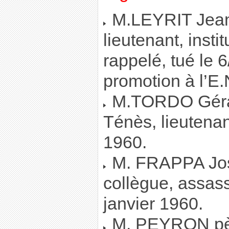
M.LEYRIT Jean
lieutenant, insti
rappelé, tué le 
promotion à l’E
M.TORDO Gérard
Ténès, lieutenan
1960.
M. FRAPPA Jos
collègue, assas
janvier 1960.
M. PEYRON pèr