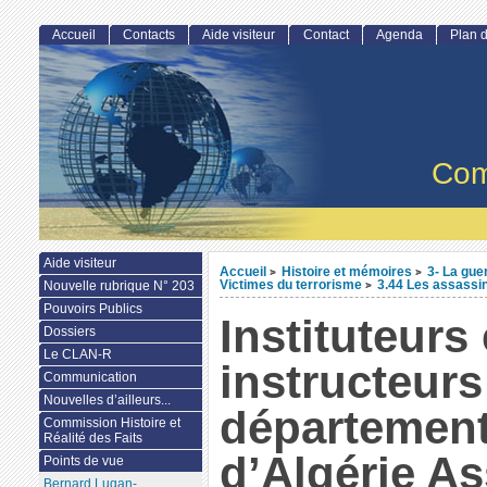
Accueil
Contacts
Aide visiteur
Contact
Agenda
Plan d
Com
Aide visiteur
Accueil
Histoire et mémoires
3- La gue
>
>
Victimes du terrorisme
3.44 Les assassina
Nouvelle rubrique N° 203
>
Pouvoirs Publics
Instituteurs 
Dossiers
Le CLAN-R
instructeurs
Communication
Nouvelles d’ailleurs...
départemen
Commission Histoire et
Réalité des Faits
d’Algérie A
Points de vue
Bernard Lugan-