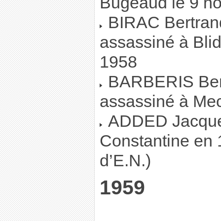
Bugeaud le 9 n
BIRAC Bertrand,
assassiné à Bli
1958
BARBERIS Bern
assassiné à Me
ADDED Jacques
Constantine en
d’E.N.)
1959