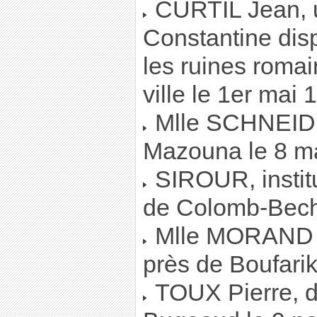
CURTIL Jean, un
Constantine dispa
les ruines romai
ville le 1er mai 
Mlle SCHNEIDE
Mazouna le 8 m
SIROUR, institu
de Colomb-Becha
Mlle MORAND F
près de Boufarik
TOUX Pierre, di