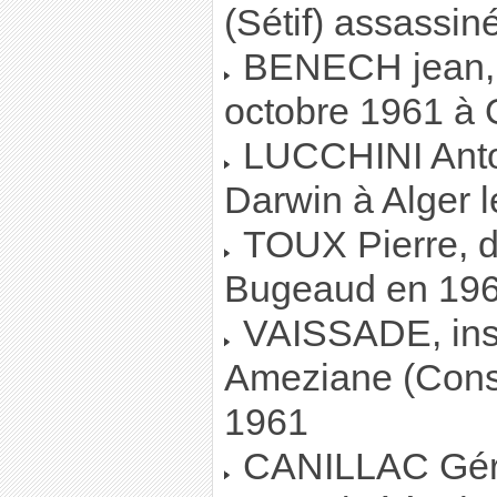
(Sétif) assassin
BENECH jean, 
octobre 1961 à 
LUCCHINI Antoi
Darwin à Alger 
TOUX Pierre, di
Bugeaud en 19
VAISSADE, insti
Ameziane (Const
1961
CANILLAC Géra