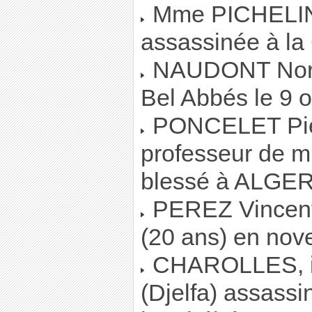
Mme PICHELIN 
assassinée à la 
NAUDONT Norbe
Bel Abbés le 9 
PONCELET Pie
professeur de m
blessé à ALGER 
PEREZ Vincent,
(20 ans) en no
CHAROLLES, in
(Djelfa) assass