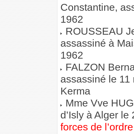
Constantine, ass
1962
ROUSSEAU Jea
assassiné à Mai
1962
FALZON Bernard
assassiné le 11
Kerma
Mme Vve HUGU
d’Isly à Alger l
forces de l’ordr