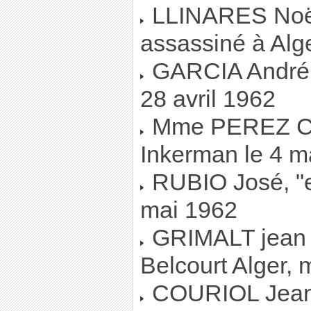
LLINARES Noël,
assassiné à Alg
GARCIA André, 
28 avril 1962
Mme PEREZ Cla
Inkerman le 4 m
RUBIO José, "en
mai 1962
GRIMALT jean C
Belcourt Alger, 
COURIOL Jean,