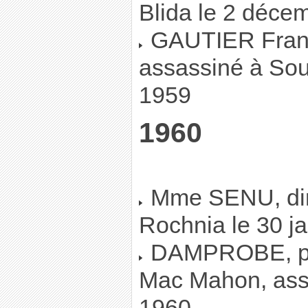
Blida le 2 déce
GAUTIER Franci
assassiné à So
1959
1960
Mme SENU, dire
Rochnia le 30 j
DAMPROBE, pro
Mac Mahon, assa
1960