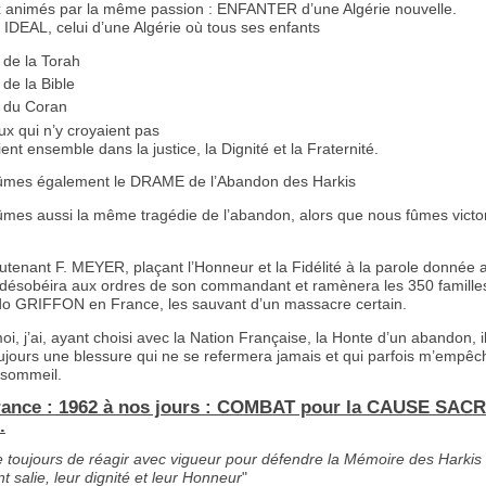
 animés par la même passion : ENFANTER d’une Algérie nouvelle.
DEAL, celui d’une Algérie où tous ses enfants
de la Torah
de la Bible
 du Coran
ux qui n’y croyaient pas
ient ensemble dans la justice, la Dignité et la Fraternité.
ûmes également le DRAME de l’Abandon des Harkis
mes aussi la même tragédie de l’abandon, alors que nous fûmes victor
eutenant F. MEYER, plaçant l’Honneur et la Fidélité à la parole donnée
ésobéira aux ordres de son commandant et ramènera les 350 famille
GRIFFON en France, les sauvant d’un massacre certain.
i, j’ai, ayant choisi avec la Nation Française, la Honte d’un abandon, i
oujours une blessure qui ne se refermera jamais et qui parfois m’empêc
 sommeil.
rance : 1962 à nos jours : COMBAT pour la CAUSE SAC
.
ve toujours de réagir avec vigueur pour défendre la Mémoire des Harkis
t salie, leur dignité et leur Honneur
"