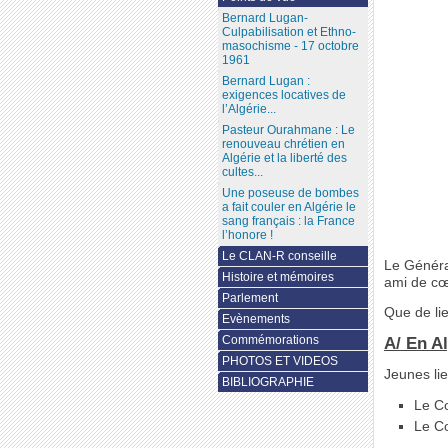
Bernard Lugan-
Culpabilisation et Ethno-
masochisme - 17 octobre
1961
Bernard Lugan :
exigences locatives de
l’Algérie...
Pasteur Ourahmane : Le
renouveau chrétien en
Algérie et la liberté des
cultes...
Une poseuse de bombes
a fait couler en Algérie le
sang français : la France
l’honore !
Le CLAN-R conseille
Le Généra
Histoire et mémoires
ami de cœ
Parlement
Que de li
Evènements
Commémorations
A/ En A
PHOTOS ET VIDEOS
Jeunes li
BIBLIOGRAPHIE
Le C
Le Co