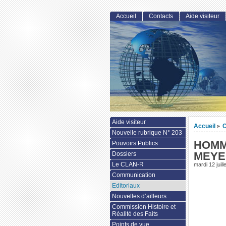
Accueil
Contacts
Aide visiteur
Aide visiteur
Accueil
C
>
Nouvelle rubrique N° 203
HOMM
Pouvoirs Publics
MEYE
Dossiers
Le CLAN-R
mardi 12 juill
Communication
Editoriaux
Nouvelles d’ailleurs...
Commission Histoire et
Réalité des Faits
Points de vue