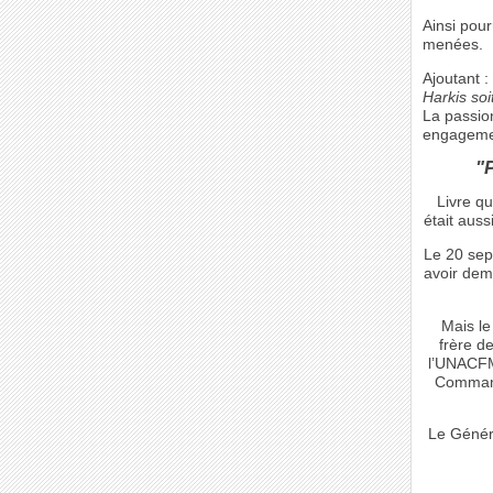
Ainsi pou
menées.
Ajoutant : 
Harkis so
La passion
engagemen
"
Livre qu
était auss
Le 20 sep
avoir dem
Mais le
frère d
l’UNACFME
Command
Le Génér