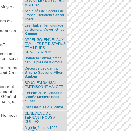
COMMÉMORATION DU 8
MAI 1945 .
l Meyer a
Actualités de Secours de
France- Boualem Sansal
libéré
ers les
Les Harkis. Témoignage
du Général Meyer- Gilles
ement son
Bonnier.
APPEL SOLENNEL AUX
FAMILLES DE DISPARUS
s"
ET À LEURS
DESCENDANTS
ombien il
Boualem Sansal, otage
ment servi.
depuis près de six mois..
ron, après
Décès de deux amis,
rand-Croix
Simone Gautier et Albert
Santoni
BOUALEM SANSAL
 cœur et
EMPRISONNÉ A ALGER
ateur de
Octobre 2016- Madame
n Général-
Andrée Montéro nous
quittait
mans, et
Dans les rues d’Alicante...
GENEVIÈVE DE
l’Honneur
TERNANT NOUS A
QUITTÉS
Algérie, 9 mars 1962