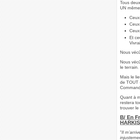
Tous deux
UN même I
Ceux 
Ceux 
Ceux
Et ce
Vivra
Nous véc
Nous vécû
le terrain.
Mais le li
de TOUT d
Commando 
Quant à mo
restera t
trouver le
B/ En F
HARKIS
"
Il m’arri
injustemen