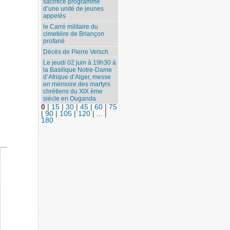
sacrifice programmé
d’une unité de jeunes
"
appelés
le Carré militaire du
cimetière de Briançon
profané
Décès de Pierre Velsch
Le jeudi 02 juin à 19h30 à
la Basilique Notre-Dame
d’Afrique d’Alger, messe
en mémoire des martyrs
chrétiens du XIX ème
siècle en Ouganda
0
|
15
|
30
|
45
|
60
|
75
|
90
|
105
|
120
|
...
|
180