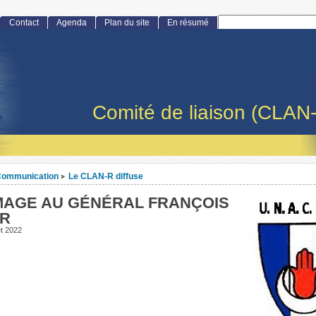
Contact
Agenda
Plan du site
En résumé
Comité de liaison (CLAN
ommunication
Le CLAN-R diffuse
>
AGE AU GÉNÉRAL FRANÇOIS
R
et 2022