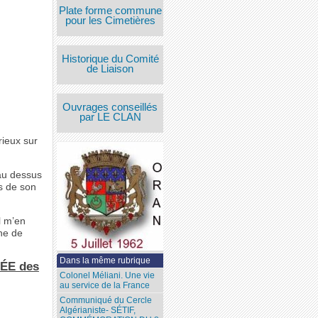
Plate forme commune
pour les Cimetières
Historique du Comité
de Liaison
Ouvrages conseillés
par LE CLAN
ieux sur
 au dessus
s de son
l m’en
he de
Dans la même rubrique
RÉE des
Colonel Méliani. Une vie
au service de la France
Communiqué du Cercle
Algérianiste- SÉTIF,