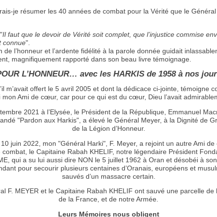
rrais-je résumer les 40 années de combat pour la Vérité que le Généra
"
Il faut que le devoir de Vérité soit complet, que l’injustice commise env
it connue
".
 de l’honneur et l’ardente fidélité à la parole donnée guidait inlassabl
t, magnifiquement rapporté dans son beau livre témoignage.
POUR L’HONNEUR… avec les HARKIS de 1958 à nos jour
’il m’avait offert le 5 avril 2005 et dont la dédicace ci-jointe, témoigne c
i mon Ami de cœur, car pour ce qui est du cœur, Dieu l’avait admirable
tembre 2021 à l’Elysée, le Président de la République, Emmanuel Mac
andé "Pardon aux Harkis", a élevé le Général Meyer, à la Dignité de G
de la Légion d’Honneur.
 10 juin 2022, mon "Général Harki", F. Meyer, a rejoint un autre Ami de
e combat, le Capitaine Rabah KHELIF, notre légendaire Président Fond
, qui a su lui aussi dire NON le 5 juillet 1962 à Oran et désobéi à so
ant pour secourir plusieurs centaines d’Oranais, européens et musul
sauvés d’un massacre certain.
al F. MEYER et le Capitaine Rabah KHELIF ont sauvé une parcelle de 
de la France, et de notre Armée.
Leurs Mémoires nous obligent