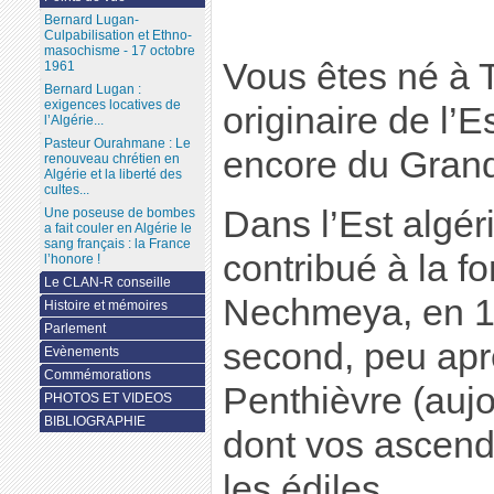
Bernard Lugan-
Culpabilisation et Ethno-
masochisme - 17 octobre
Vous êtes né à T
1961
Bernard Lugan :
exigences locatives de
originaire de l’E
l’Algérie...
Pasteur Ourahmane : Le
encore du Gran
renouveau chrétien en
Algérie et la liberté des
cultes...
Dans l’Est algéri
Une poseuse de bombes
a fait couler en Algérie le
sang français : la France
contribué à la fo
l’honore !
Le CLAN-R conseille
Nechmeya, en 18
Histoire et mémoires
Parlement
second, peu aprè
Evènements
Commémorations
Penthièvre (aujo
PHOTOS ET VIDEOS
BIBLIOGRAPHIE
dont vos ascenda
les édiles.