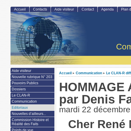
Accueil
Contacts
Aide visiteur
Contact
Agenda
Plan d
Com
Aide visiteur
Accueil
Communication
Le CLAN-R dif
>
>
Nouvelle rubrique N° 203
HOMMAGE 
Pouvoirs Publics
Dossiers
par Denis F
Le CLAN-R
Communication
mardi 22 décembre
Editoriaux
Nouvelles d’ailleurs...
Cher René 
Commission Histoire et
Réalité des Faits
Points de vue