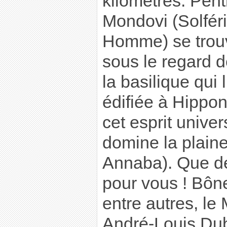
kilomètres. Pen
Mondovi (Solfér
Homme) se trouv
sous le regard d
la basilique qui 
édifiée à Hippon
cet esprit univer
domine la plain
Annaba). Que d
pour vous ! Bône
entre autres, le
André-Louis Dub