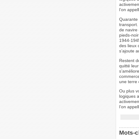
activement
l’on appel
Quarante 
transport.
de navire 
pieds-noir
1944-1945
des lieux
s’ajoute a
Restent do
quitté leu
s’améliore
commerce o
une terre 
Ou plus v
logiques a
activement
l’on appel
Mots-c