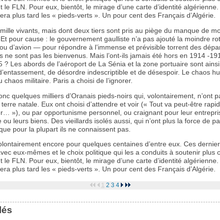
 le FLN. Pour eux, bientôt, le mirage d’une carte d’identité algérienne
lera plus tard les « pieds-verts ». Un pour cent des Français d’Algérie.
mille vivants, mais dont deux tiers sont pris au piège du manque de m
 Et pour cause : le gouvernement gaulliste n’a pas ajouté la moindre ro
ou d’avion — pour répondre à l’immense et prévisible torrent des départ
s ne sont pas les bienvenus. Mais l’ont-ils jamais été hors en 1914 -19
 ? Les abords de l’aéroport de La Sénia et la zone portuaire sont ains
 d’entassement, de désordre indescriptible et de désespoir. Le chaos h
u chaos militaire. Paris a choisi de l’ignorer.
nc quelques milliers d’Oranais pieds-noirs qui, volontairement, n’ont 
r terre natale. Eux ont choisi d’attendre et voir (« Tout va peut-être rap
r… »), ou par opportunisme personnel, ou craignant pour leur entrepris
u leurs biens. Des vieillards isolés aussi, qui n’ont plus la force de par
que pour la plupart ils ne connaissent pas.
olontairement encore pour quelques centaines d’entre eux. Ces dernier
vec eux-mêmes et le choix politique qui les a conduits à soutenir plus
 le FLN. Pour eux, bientôt, le mirage d’une carte d’identité algérienne
lera plus tard les « pieds-verts ». Un pour cent des Français d’Algérie.
1
2
3
4
lés