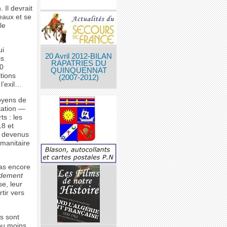
 Il devrait
teaux et se
le
ui
20 Avril 2012-BILAN
is
RAPATRIES DU
00
QUINQUENNAT
tions
(2007-2012)
 l’exil…
oyens de
tation —
s : les
18 et
i devenus
umanitaire
pas encore
idement
e, leur
tir vers
s sont
 ou moins