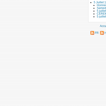
5 Juillet
Honneu
Samedi
5 juil
CEREM
5 juil
Accu
FR
H