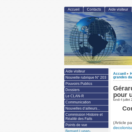
Accueil
Contacts
Aide visiteur
Aide visiteur
Accueil
H
>
grandes da
Nouvelle rubrique N° 203
Pouvoirs Publics
Gérar
Dossiers
pour u
Le CLAN-R
lundi 4 juillet
Communication
Com
Nouvelles d’ailleurs...
Commission Histoire et
Réalité des Faits
(Article p
Points de vue
decolonisa
Bernard Lugan-