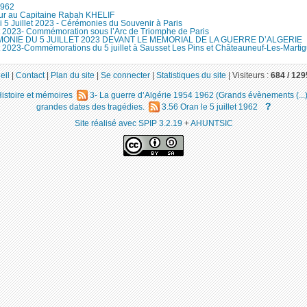
 1962
r au Capitaine Rabah KHELIF
 5 Juillet 2023 - Cérémonies du Souvenir à Paris
let 2023- Commémoration sous l’Arc de Triomphe de Paris
ONIE DU 5 JUILLET 2023 DEVANT LE MEMORIAL DE LA GUERRE D’ALGERIE
let 2023-Commémorations du 5 juillet à Sausset Les Pins et Châteauneuf-Les-Marti
eil
|
Contact
|
Plan du site
|
Se connecter
|
Statistiques du site
|
Visiteurs :
684 /
129
istoire et mémoires
3- La guerre d’Algérie 1954 1962 (Grands évènements (...
?
grandes dates des tragédies.
3.56 Oran le 5 juillet 1962
Site réalisé avec SPIP 3.2.19
+
AHUNTSIC