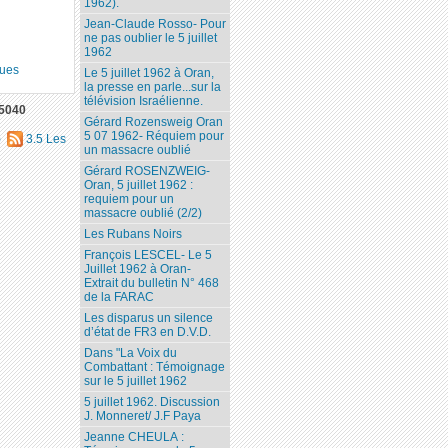
1962).
Jean-Claude Rosso- Pour
ne pas oublier le 5 juillet
1962
gues
Le 5 juillet 1962 à Oran,
la presse en parle...sur la
télévision Israélienne.
5040
Gérard Rozensweig Oran
5 07 1962- Réquiem pour
)
3.5 Les
un massacre oublié
Gérard ROSENZWEIG-
Oran, 5 juillet 1962 :
requiem pour un
massacre oublié (2/2)
Les Rubans Noirs
François LESCEL- Le 5
Juillet 1962 à Oran-
Extrait du bulletin N° 468
de la FARAC
Les disparus un silence
d’état de FR3 en D.V.D.
Dans "La Voix du
Combattant : Témoignage
sur le 5 juillet 1962
5 juillet 1962. Discussion
J. Monneret/ J.F Paya
Jeanne CHEULA :