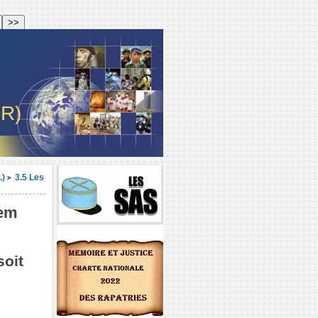
-R)
.)
3.5 Les
>
iem
soit