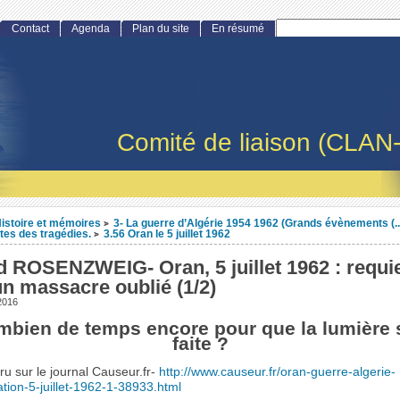
Contact
Agenda
Plan du site
En résumé
Comité de liaison (CLAN
istoire et mémoires
3- La guerre d’Algérie 1954 1962 (Grands évènements (..
>
tes des tragédies.
3.56 Oran le 5 juillet 1962
>
d ROSENZWEIG- Oran, 5 juillet 1962 : requ
n massacre oublié (1/2)
 2016
bien de temps encore pour que la lumière 
faite ?
aru sur le journal Causeur.fr-
http://www.causeur.fr/oran-guerre-algerie-
tion-5-juillet-1962-1-38933.html