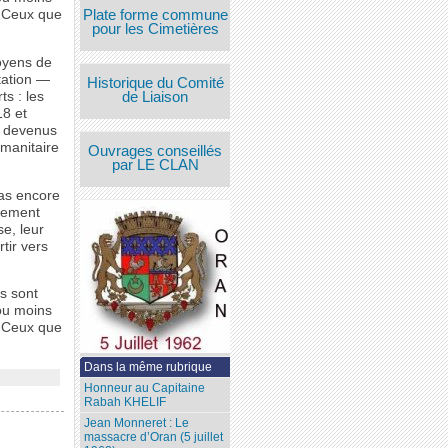
Plate forme commune
. Ceux que
pour les Cimetières
oyens de
tation —
Historique du Comité
de Liaison
s : les
18 et
i devenus
umanitaire
Ouvrages conseillés
par LE CLAN
pas encore
idement
e, leur
tir vers
s sont
 ou moins
. Ceux que
Dans la même rubrique
Honneur au Capitaine
Rabah KHELIF
Jean Monneret : Le
massacre d’Oran (5 juillet