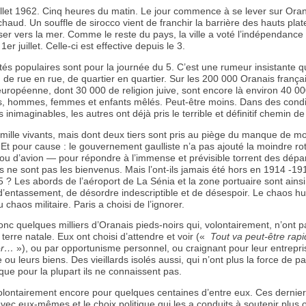
illet 1962. Cinq heures du matin. Le jour commence à se lever sur Oran.
 chaud. Un souffle de sirocco vient de franchir la barrière des hauts pla
sser vers la mer. Comme le reste du pays, la ville a voté l’indépendance 
er juillet. Celle-ci est effective depuis le 3.
ités populaires sont pour la journée du 5. C’est une rumeur insistante q
 de rue en rue, de quartier en quartier. Sur les 200 000 Oranais frança
européenne, dont 30 000 de religion juive, sont encore là environ 40 0
, hommes, femmes et enfants mêlés. Peut-être moins. Dans des condi
s inimaginables, les autres ont déjà pris le terrible et définitif chemin de
mille vivants, mais dont deux tiers sont pris au piège du manque de m
 Et pour cause : le gouvernement gaulliste n’a pas ajouté la moindre ro
ou d’avion — pour répondre à l’immense et prévisible torrent des départ
s ne sont pas les bienvenus. Mais l’ont-ils jamais été hors en 1914 -19
 ? Les abords de l’aéroport de La Sénia et la zone portuaire sont ains
 d’entassement, de désordre indescriptible et de désespoir. Le chaos h
u chaos militaire. Paris a choisi de l’ignorer.
nc quelques milliers d’Oranais pieds-noirs qui, volontairement, n’ont 
r terre natale. Eux ont choisi d’attendre et voir («
Tout va peut-être rap
er…
»), ou par opportunisme personnel, ou craignant pour leur entrepris
u leurs biens. Des vieillards isolés aussi, qui n’ont plus la force de par
que pour la plupart ils ne connaissent pas.
olontairement encore pour quelques centaines d’entre eux. Ces dernier
vec eux-mêmes et le choix politique qui les a conduits à soutenir plus