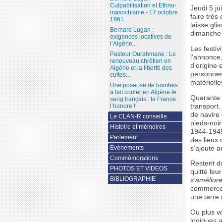
Culpabilisation et Ethno-
Jeudi 5 ju
masochisme - 17 octobre
faire très
1961
laisse gli
Bernard Lugan :
dimanche 1
exigences locatives de
l’Algérie...
Les festiv
Pasteur Ourahmane : Le
l’annonce,
renouveau chrétien en
d’origine 
Algérie et la liberté des
personnes
cultes...
matérielle
Une poseuse de bombes
a fait couler en Algérie le
Quarante 
sang français : la France
transport.
l’honore !
de navire 
Le CLAN-R conseille
pieds-noir
Histoire et mémoires
1944-1945
Parlement
des lieux
Evènements
s’ajoute a
Commémorations
Restent do
PHOTOS ET VIDEOS
quitté leu
BIBLIOGRAPHIE
s’amélior
commerce o
une terre 
Ou plus v
logiques a