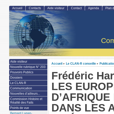
Accueil
Contacts
Aide visiteur
Contact
Agenda
Plan d
Com
Aide visiteur
Accueil
Le CLAN-R conseille
Publicati
>
>
Nouvelle rubrique N° 203
Frédéric Ha
Pouvoirs Publics
Dossiers
LES EURO
Le CLAN-R
Communication
D’AFRIQUE
Nouvelles d’ailleurs...
Commission Histoire et
Réalité des Faits
DANS LES 
Points de vue
Bernard Lugan-