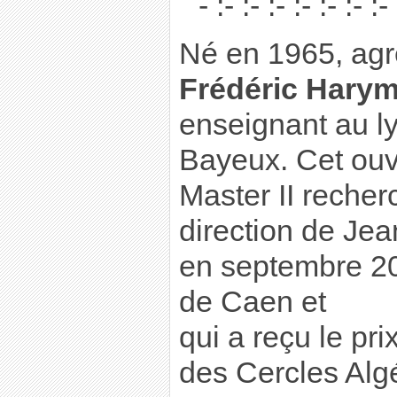
- :- :- :- :- :- :- :- 
Né en 1965, agré
Frédéric Hary
enseignant au ly
Bayeux. Cet ouvr
Master II recherc
direction de Jea
en septembre 20
de Caen et
qui a reçu le pri
des Cercles Algé