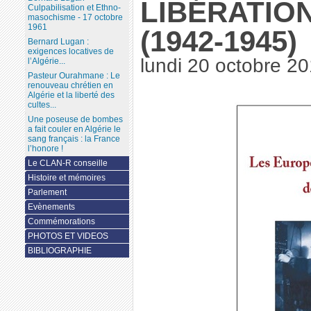
LIBÉRATIO
Culpabilisation et Ethno-
masochisme - 17 octobre
1961
(1942-1945)
Bernard Lugan :
exigences locatives de
lundi 20 octobre 2
l’Algérie...
Pasteur Ourahmane : Le
renouveau chrétien en
Algérie et la liberté des
cultes...
Une poseuse de bombes
a fait couler en Algérie le
sang français : la France
l’honore !
Le CLAN-R conseille
Histoire et mémoires
Parlement
Evènements
Commémorations
PHOTOS ET VIDEOS
BIBLIOGRAPHIE