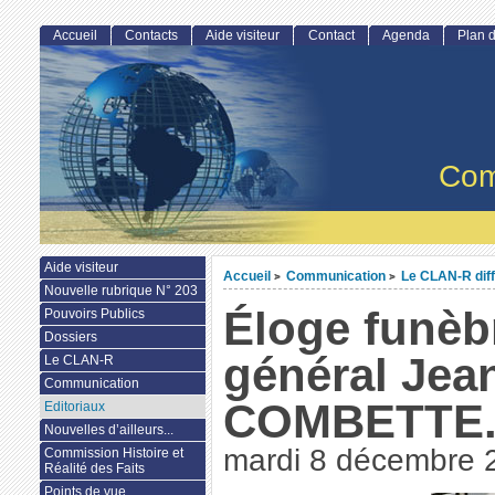
Accueil
Contacts
Aide visiteur
Contact
Agenda
Plan d
Com
Aide visiteur
Accueil
Communication
Le CLAN-R dif
>
>
Nouvelle rubrique N° 203
Éloge funèb
Pouvoirs Publics
Dossiers
général Jea
Le CLAN-R
Communication
COMBETTE.
Editoriaux
Nouvelles d’ailleurs...
mardi 8 décembre 
Commission Histoire et
Réalité des Faits
Points de vue