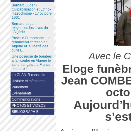
Bernard Lugan-
Culpabilisation et Ethno-
masochisme - 17 octobre
1961
Bernard Lugan :
exigences locatives de
l’Algérie...
Pasteur Ourahmane : Le
renouveau chrétien en
Algérie et la liberté des
cultes...
Avec le 
Une poseuse de bombes
a fait couler en Algérie le
Eloge funèbr
sang français : la France
l’honore !
Le CLAN-R conseille
Jean COMBET
Histoire et mémoires
Parlement
octo
Evènements
Commémorations
Aujourd’h
PHOTOS ET VIDEOS
BIBLIOGRAPHIE
s’est