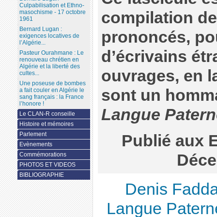
Culpabilisation et Ethno-
compilation de
masochisme - 17 octobre
1961
Bernard Lugan :
prononcés, pou
exigences locatives de
l’Algérie...
d’écrivains étr
Pasteur Ourahmane : Le
renouveau chrétien en
Algérie et la liberté des
ouvrages, en l
cultes...
Une poseuse de bombes
sont un homma
a fait couler en Algérie le
sang français : la France
l’honore !
Langue Patern
Le CLAN-R conseille
Histoire et mémoires
Parlement
Publié aux 
Evènements
Déce
Commémorations
PHOTOS ET VIDEOS
BIBLIOGRAPHIE
Denis Fadda-
Langue Paterne