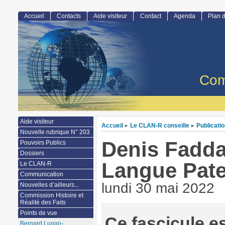
Accueil
Contacts
Aide visiteur
Contact
Agenda
Plan d
Com
Aide visiteur
Accueil
Le CLAN-R conseille
Publicati
>
>
Nouvelle rubrique N° 203
Denis Fadda
Pouvoirs Publics
Dossiers
Langue Pate
Le CLAN-R
Communication
lundi 30 mai 2022
Nouvelles d’ailleurs...
Commission Histoire et
Réalité des Faits
Points de vue
Ce fascicule e
Bernard Lugan-