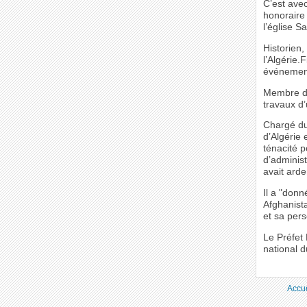
C’est ave
honoraire 
l’église S
Historien,
l’Algérie.
événement
Membre de
travaux d
Chargé du
d’Algérie 
ténacité p
d’administ
avait ard
Il a "donn
Afghanista
et sa pers
Le Préfet
national d
Accue