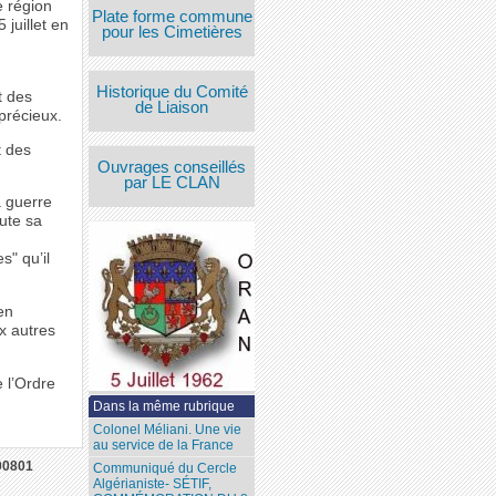
e région
Plate forme commune
juillet en
pour les Cimetières
Historique du Comité
t des
de Liaison
précieux.
t des
Ouvrages conseillés
par LE CLAN
a guerre
oute sa
s" qu’il
 en
x autres
 l’Ordre
Dans la même rubrique
Colonel Méliani. Une vie
au service de la France
00801
Communiqué du Cercle
Algérianiste- SÉTIF,