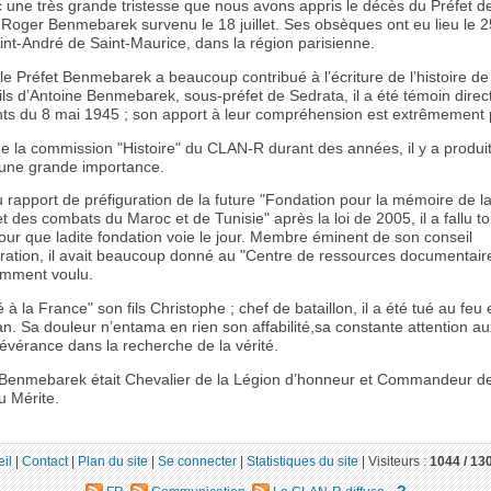
c une très grande tristesse que nous avons appris le décès du Préfet d
Roger Benmebarek survenu le 18 juillet. Ses obsèques ont eu lieu le 25 
aint-André de Saint-Maurice, dans la région parisienne.
 le Préfet Benmebarek a beaucoup contribué à l’écriture de l’histoire de
Fils d’Antoine Benmebarek, sous-préfet de Sedrata, il a été témoin direc
s du 8 mai 1945 ; son apport à leur compréhension est extrêmement 
 la commission "Histoire" du CLAN-R durant des années, il y a produi
’une grande importance.
 rapport de préfiguration de la future "Fondation pour la mémoire de l
et des combats du Maroc et de Tunisie" après la loi de 2005, il a fallu t
our que ladite fondation voie le jour. Membre éminent de son conseil
ration, il avait beaucoup donné au "Centre de ressources documentaire
emment voulu.
é à la France" son fils Christophe ; chef de bataillon, il a été tué au feu
n. Sa douleur n’entama en rien son affabilité,sa constante attention au
évérance dans la recherche de la vérité.
 Benmebarek était Chevalier de la Légion d’honneur et Commandeur de
u Mérite.
il
|
Contact
|
Plan du site
|
Se connecter
|
Statistiques du site
|
Visiteurs :
1044 /
13