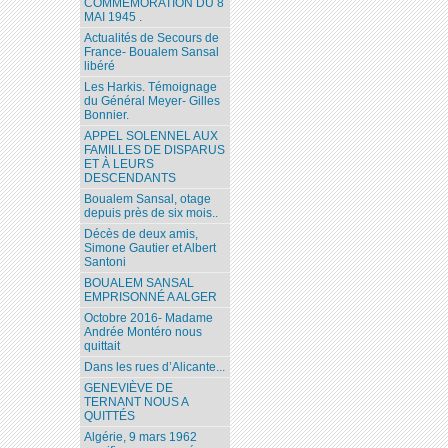
COMMÉMORATION DU 8
MAI 1945 .
Actualités de Secours de
France- Boualem Sansal
libéré
Les Harkis. Témoignage
du Général Meyer- Gilles
Bonnier.
APPEL SOLENNEL AUX
FAMILLES DE DISPARUS
ET À LEURS
DESCENDANTS
Boualem Sansal, otage
depuis près de six mois..
Décès de deux amis,
Simone Gautier et Albert
Santoni
BOUALEM SANSAL
EMPRISONNÉ A ALGER
Octobre 2016- Madame
Andrée Montéro nous
quittait
Dans les rues d’Alicante...
GENEVIÈVE DE
TERNANT NOUS A
QUITTÉS
Algérie, 9 mars 1962