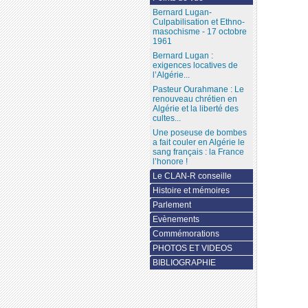
Bernard Lugan-
Culpabilisation et Ethno-
masochisme - 17 octobre
1961
Bernard Lugan :
exigences locatives de
l’Algérie...
Pasteur Ourahmane : Le
renouveau chrétien en
Algérie et la liberté des
cultes...
Une poseuse de bombes
a fait couler en Algérie le
sang français : la France
l’honore !
Le CLAN-R conseille
Histoire et mémoires
Parlement
Evènements
Commémorations
PHOTOS ET VIDEOS
BIBLIOGRAPHIE