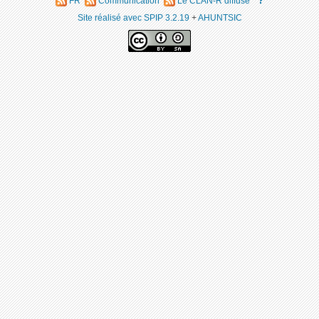
?
FR
Communication
Le CLAN-R diffuse
Site réalisé avec SPIP 3.2.19
+
AHUNTSIC