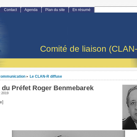
Contact
Agenda
Plan du site
En résumé
Comité de liaison (CLAN
ommunication
Le CLAN-R diffuse
>
 du Préfet Roger Benmebarek
t 2019
e]