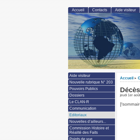
Accueil
Contacts
Aide visiteur
Aide visiteur
Accueil
C
>
Nouvelle rubrique N° 203
Décès
Pouvoirs Publics
Dossiers
jeudi 1er aoû
Le CLAN-R
[!sommair
Communication
Editoriaux
Nouvelles d’ailleurs...
Commission Histoire et
Réalité des Faits
Points de vue