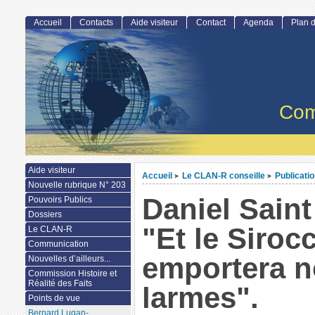
Accueil
Contacts
Aide visiteur
Contact
Agenda
Plan d
Com
Aide visiteur
Accueil
Le CLAN-R conseille
Publicati
>
>
Nouvelle rubrique N° 203
Daniel Sain
Pouvoirs Publics
Dossiers
"Et le Siroc
Le CLAN-R
Communication
emportera 
Nouvelles d’ailleurs...
Commission Histoire et
Réalité des Faits
larmes".
Points de vue
Bernard Lugan-