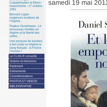
samedi 19 mai 201
Culpabilisation et Ethno-
masochisme - 17 octobre
1961
Bernard Lugan :
exigences locatives de
l’Algérie...
Pasteur Ourahmane : Le
renouveau chrétien en
Algérie et la liberté des
cultes...
Une poseuse de bombes
a fait couler en Algérie le
sang français : la France
l’honore !
Le CLAN-R conseille
Histoire et mémoires
Parlement
Evènements
Commémorations
PHOTOS ET VIDEOS
BIBLIOGRAPHIE