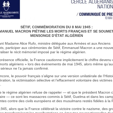
SÉTIF, COMMÉMORATION DU 8 MAI 1945 :
MANUEL MACRON PIÉTINE LES MORTS FRANÇAIS ET SE SOUMET
MENSONGE D’ÉTAT ALGÉRIEN
nt Madame Alice Rufo, ministre déléguée aux Armées et aux Anciens
ts, participer aux cérémonies de Sétif, Emmanuel Macron a une nouvel
valiser le récit mémoriel imposé par le régime algérien.
présence officielle, la France cautionne implicitement le chiffre deven
morts algériens » lors des événements de mai 1945, alors même qu’auc
 sérieux ne l’a jamais confirmé.
ncore, le pouvoir français s’aligne sur une version unilatérale de l’Hist
ération, la victimisation sélective et l’effacement volontaire des victimes
.
 le régime algérien refuse de rappeler — et que le président Macron ch
taire — ce sont les massacres commis à Sétif, Guelma et dans les ca
ntes contre des civils européens et des musulmans restés fidèles à la 
945, alors que la France célébrait la victoire contre le nazisme, des g