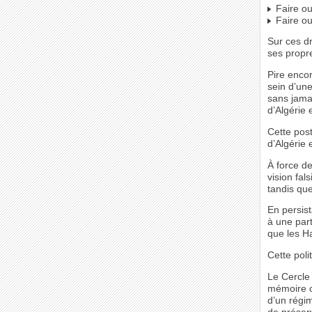
Faire ou
Faire ou
Sur ces d
ses propr
Pire enco
sein d’un
sans jamai
d’Algérie 
Cette pos
d’Algérie 
À force d
vision fal
tandis qu
En persist
à une part
que les Ha
Cette poli
Le Cercle 
mémoire c
d’un régim