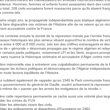
tes transformèrent les manifestations en émeutes nsurrectionnelles d’
iolence. Hommes, femmes et enfants furent assassinés dans des condi
u total, 108 civils européens furent massacrés parce qu’ils étaient fran
s comme tels.
atre-vingts ans, la propagande indépendantiste puis étatique algérien
à faire disparaître ces victimes de l’Histoire afin de ne retenir qu’un réci
ment accusatoire contre la France.
ne conteste ensuite la dureté de la répression menée par l’armée fran
ravaux historiques les plus sérieux situent aujourd’hui le nombre de vic
s entre 4 000 et 8 000 morts, très loin des chiffres extravagants et des
ns de « génocide » désormais propagés par le régime algérien et relay
 certains partis politiques, notamment LFI et les Verts, toujours promp
sans nuance la rhétorique victimaire et accusatoire d’Alger contre notr
ation mémorielle vise à entretenir une culpabilisation permanente de la
asquer les échecs politiques et démocratiques de l’Algérie indépendant
 toute lecture équilibrée de l’Histoire.
s oublient également de rappeler qu’en 1945 le Parti communiste franç
 gouvernement du général de Gaulle, soutint activement la répression
i-même de « passer par les armes les instigateurs de la révolte ».
ière cette repentance permanente se cache aussi une volonté plus larg
blier les crimes du FLN.
lier les attentats visant des civils.
blier les enlèvements et disparitions d’Européens en 1962.