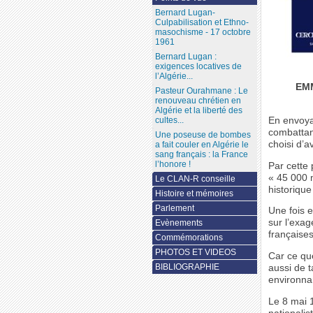
Bernard Lugan-
Culpabilisation et Ethno-
masochisme - 17 octobre
1961
Bernard Lugan :
exigences locatives de
l’Algérie...
EM
Pasteur Ourahmane : Le
renouveau chrétien en
Algérie et la liberté des
En envoya
cultes...
combattan
Une poseuse de bombes
choisi d’a
a fait couler en Algérie le
sang français : la France
l’honore !
Par cette 
« 45 000 
Le CLAN-R conseille
historique
Histoire et mémoires
Parlement
Une fois e
sur l’exag
Evènements
françaises
Commémorations
PHOTOS ET VIDEOS
Car ce que
BIBLIOGRAPHIE
aussi de 
environna
Le 8 mai 1