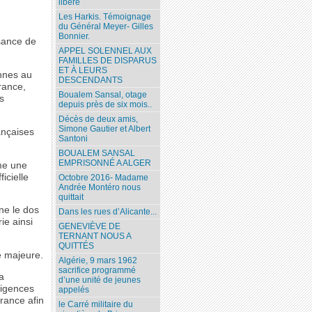
libéré
Les Harkis. Témoignage
du Général Meyer- Gilles
Bonnier.
ssance de
APPEL SOLENNEL AUX
FAMILLES DE DISPARUS
ET À LEURS
ennes au
DESCENDANTS
rance,
Boualem Sansal, otage
s
depuis près de six mois..
Décès de deux amis,
Simone Gautier et Albert
ançaises
Santoni
BOUALEM SANSAL
EMPRISONNÉ A ALGER
me une
icielle
Octobre 2016- Madame
Andrée Montéro nous
quittait
rne le dos
Dans les rues d’Alicante...
ie ainsi
GENEVIÈVE DE
TERNANT NOUS A
QUITTÉS
e majeure.
Algérie, 9 mars 1962
sacrifice programmé
a
d’une unité de jeunes
xigences
appelés
France afin
le Carré militaire du