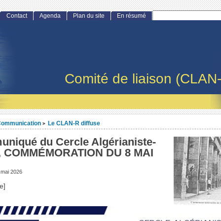
Contact
Agenda
Plan du site
En résumé
Comité de liaison (CLAN
ommunication
Le CLAN-R diffuse
>
niqué du Cercle Algérianiste-
F, COMMÉMORATION DU 8 MAI
 mai 2026
e]