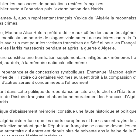
blier les massacres de populations restées françaises.
blier surtout l’abandon puis l’extermination des Harkis.
rames-là, aucun représentant français n’exige de l’Algérie la reconnai
es crimes.
re, Madame Alice Rufo a préféré défiler aux côtés des autorités algéri
e manifestation nourrie de slogans violemment accusatoires contre la F
s avoir un mot pour les victimes françaises de Sétif ni pour les Françai
et les Harkis massacrés pendant et après la guerre d’Algérie.
ture constitue une humiliation supplémentaire infligée aux mémoires fr
et, au-delà, à la mémoire nationale elle même.
e repentance et de concessions symboliques, Emmanuel Macron légiti
sifiée de l’Histoire où certaines victimes auraient droit à la compassion off
e d’autres seraient condamnées à l’effacement.
ant dans cette politique de repentance unilatérale, le chef de l’État tou
ie de l’histoire française et abandonne moralement les Français d’Algér
rkis.
tique d’abaissement mémoriel constitue une faute historique et politiqu
algérianiste refuse que les morts européens et harkis soient rayés de l
ollective pendant que la République française se couche devant les e
e autoritaire qui entretient depuis plus de soixante ans la haine de la 