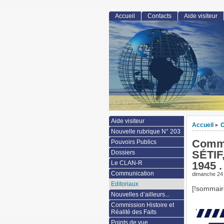
Accueil
Contacts
Aide visiteur
Aide visiteur
Accueil
C
>
Nouvelle rubrique N° 203
Commu
Pouvoirs Publics
SÉTI
Dossiers
Le CLAN-R
1945 .
Communication
dimanche 24
Editoriaux
[!sommair
Nouvelles d’ailleurs...
Commission Histoire et
Réalité des Faits
Points de vue