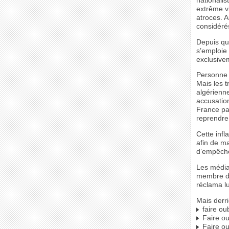
nationalis
extrême v
atroces. A
considéré
Depuis qu
s’emploie 
exclusive
Personne 
Mais les t
algérienne
accusatio
France par
reprendre 
Cette infl
afin de m
d’empêcher
Les média
membre du
réclama lu
Mais derr
faire ou
Faire oub
Faire ou