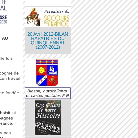
20 Avril 2012-BILAN
 AU
RAPATRIES DU
QUINQUENNAT
(2007-2012)
le fois
u dogme de
un travail
oire fondée
oisit lui
mpagnes
France.
roupes