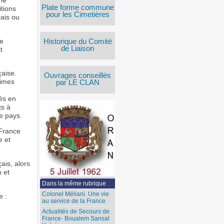
une
Plate forme commune
tions
pour les Cimetières
çais ou
ne
Historique du Comité
de Liaison
t
çaise.
Ouvrages conseillés
times
par LE CLAN
és en
ts à
e pays.
 France
e et
ais, alors
 et
Dans la même rubrique
Colonel Méliani. Une vie
e :
au service de la France
Actualités de Secours de
France- Boualem Sansal