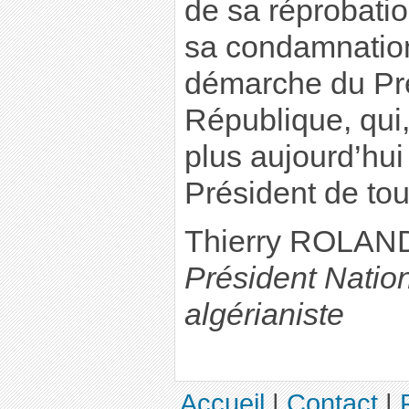
de sa réprobation
sa condamnation
démarche du Pré
République, qui,
plus aujourd’hui
Président de tou
Thierry ROLA
Président Natio
algérianiste
Accueil
|
Contact
|