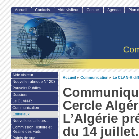
Accueil
Contacts
Aide visiteur
Contact
Agenda
Plan d
Com
Aide visiteur
Accueil
Communication
Le CLAN-R dif
>
>
Nouvelle rubrique N° 203
Communiqu
Pouvoirs Publics
Dossiers
Cercle Algér
Le CLAN-R
Communication
L’Algérie pr
Editoriaux
Nouvelles d’ailleurs...
du 14 juillet.
Commission Histoire et
Réalité des Faits
Points de vue