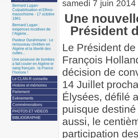
samedi 7 juin 2014
Bernard Lugan-
Culpabilisation et Ethno-
Une nouvell
masochisme - 17 octobre
1961
Bernard Lugan :
Président 
exigences locatives de
l’Algérie...
Pasteur Ourahmane : Le
Le Président de
renouveau chrétien en
Algérie et la liberté des
cultes...
François Holland
Une poseuse de bombes
a fait couler en Algérie le
sang français : la France
décision de conv
l’honore !
Le CLAN-R conseille
14 Juillet proch
Histoire et mémoires
Parlement
Élysées, défilé a
Evènements
Commémorations
puisque destin
PHOTOS ET VIDEOS
BIBLIOGRAPHIE
aussi, le centiè
participation des