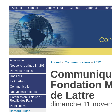
Accueil
Contacts
Aide visiteur
Contact
Agenda
Plan d
Com
Aide visiteur
Accueil
Commémorations
2012
>
>
Nouvelle rubrique N° 203
Communiqué
Pouvoirs Publics
Dossiers
Fondation M
Le CLAN-R
Communication
de Lattre
Nouvelles d’ailleurs...
Commission Histoire et
Réalité des Faits
dimanche 11 nove
Points de vue
Bernard Lugan-