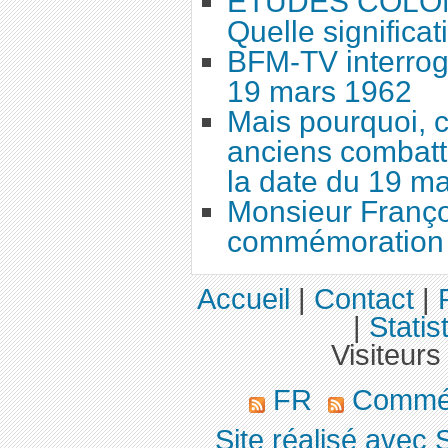
ETUDES COLONI
Quelle significat
BFM-TV interrog
19 mars 1962
Mais pourquoi, c
anciens combatta
la date du 19 ma
Monsieur Françoi
commémoration 
Accueil
|
Contact
|
|
Statis
Visiteurs
FR
Commé
Site réalisé avec 