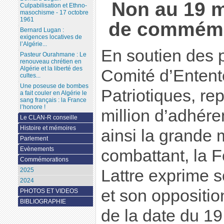
Non au 19 
Culpabilisation et Ethno-
masochisme - 17 octobre
1961
de commémor
Bernard Lugan :
exigences locatives de
l’Algérie...
En soutien des 
Pasteur Ourahmane : Le
renouveau chrétien en
Algérie et la liberté des
Comité d’Entent
cultes...
Une poseuse de bombes
Patriotiques, re
a fait couler en Algérie le
sang français : la France
l’honore !
million d’adhére
Le CLAN-R conseille
Histoire et mémoires
ainsi la grande
Parlement
Evènements
combattant, la 
Commémorations
Lattre exprime 
2025
2024
et son oppositio
PHOTOS ET VIDEOS
BIBLIOGRAPHIE
de la date du 