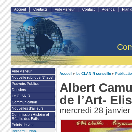
Accueil
Contacts
Aide visiteur
Contact
Agenda
Plan d
Com
Aide visiteur
Accueil
Le CLAN-R conseille
Publicati
>
>
Nouvelle rubrique N° 203
Albert Camu
Pouvoirs Publics
Dossiers
de l’Art- El
Le CLAN-R
Communication
mercredi 28 janvie
Nouvelles d’ailleurs...
Commission Histoire et
Réalité des Faits
Points de vue
Bernard Lugan-