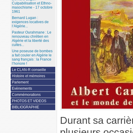
Culpabilisation et Ethno-
masochisme - 17 octobre
1961
Bernard Lugan :
exigences locatives de
l’Algérie...
Pasteur Ourahmane : Le
renouveau chrétien en
Algérie et la liberté des
cultes...
Une poseuse de bombes
a fait couler en Algérie le
sang français : la France
l’honore !
Le CLAN-R conseille
Histoire et mémoires
Parlement
Evènements
Commémorations
PHOTOS ET VIDEOS
BIBLIOGRAPHIE
Durant sa carrièr
plusieurs occas