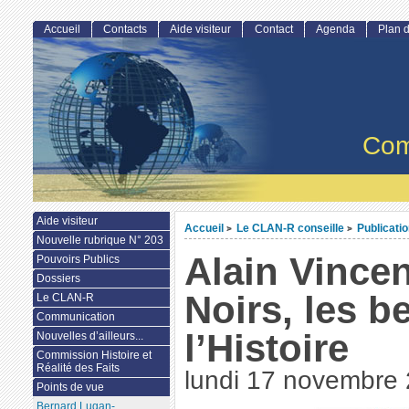
Accueil
Contacts
Aide visiteur
Contact
Agenda
Plan d
Com
Aide visiteur
Accueil
Le CLAN-R conseille
Publicati
>
>
Nouvelle rubrique N° 203
Alain Vincen
Pouvoirs Publics
Dossiers
Noirs, les b
Le CLAN-R
Communication
l’Histoire
Nouvelles d’ailleurs...
Commission Histoire et
Réalité des Faits
lundi 17 novembre
Points de vue
Bernard Lugan-