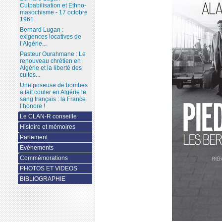
Culpabilisation et Ethno-
masochisme - 17 octobre
1961
Bernard Lugan :
exigences locatives de
l’Algérie...
Pasteur Ourahmane : Le
renouveau chrétien en
Algérie et la liberté des
cultes...
Une poseuse de bombes
a fait couler en Algérie le
sang français : la France
l’honore !
Le CLAN-R conseille
Histoire et mémoires
Parlement
Evènements
Commémorations
PHOTOS ET VIDEOS
BIBLIOGRAPHIE