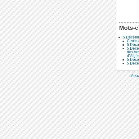
Mots-c
5 Décem
Cérémo
5 Déce
5 Déce
des Ar
d’Algér
5 Déce
5 Déce
Accu