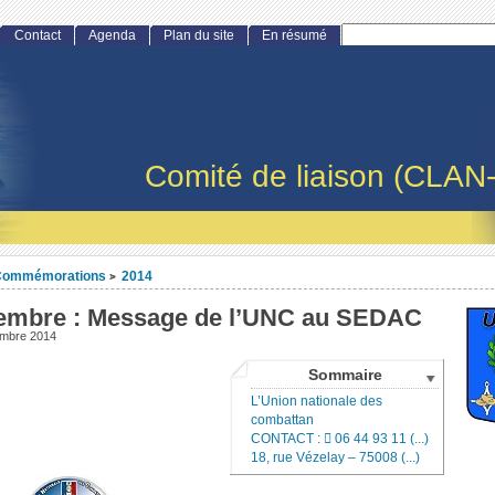
Contact
Agenda
Plan du site
En résumé
Comité de liaison (CLAN
Commémorations
2014
>
embre : Message de l’UNC au SEDAC
embre 2014
Sommaire
L’Union nationale des
combattan
CONTACT :  06 44 93 11 (...)
18, rue Vézelay – 75008 (...)