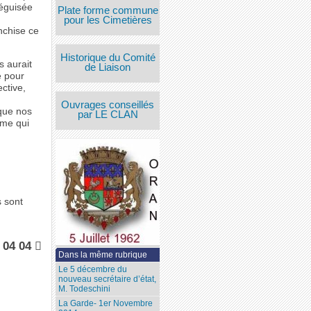
déguisée
Plate forme commune
pour les Cimetières
nchise ce
Historique du Comité
s aurait
de Liaison
e pour
ctive,
Ouvrages conseillés
 que nos
par LE CLAN
sme qui
 sont
 04 04 
Dans la même rubrique
Le 5 décembre du
nouveau secrétaire d’état,
M. Todeschini
La Garde- 1er Novembre