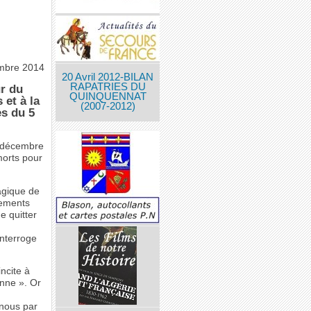
mbre 2014
20 Avril 2012-BILAN
RAPATRIES DU
ur du
QUINQUENNAT
et à la
(2007-2012)
s du 5
5 décembre
morts pour
ragique de
rements
e quitter
interroge
ncite à
onne ». Or
 nous par