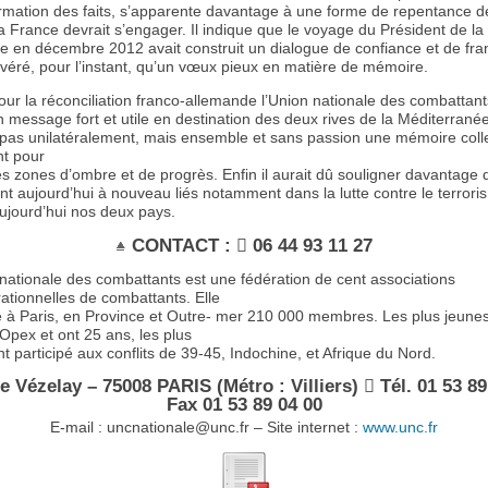
ormation des faits, s’apparente davantage à une forme de repentance 
a France devrait s’engager. Il indique que le voyage du Président de la
e en décembre 2012 avait construit un dialogue de confiance et de fra
avéré, pour l’instant, qu’un vœux pieux en matière de mémoire.
r la réconciliation franco-allemande l’Union nationale des combattant
 message fort et utile en destination des deux rives de la Méditerrané
n pas unilatéralement, mais ensemble et sans passion une mémoire colle
t pour
s zones d’ombre et de progrès. Enfin il aurait dû souligner davantage
nt aujourd’hui à nouveau liés notamment dans la lutte contre le terrori
jourd’hui nos deux pays.
CONTACT :  06 44 93 11 27
nationale des combattants est une fédération de cent associations
ationnelles de combattants. Elle
 à Paris, en Province et Outre- mer 210 000 membres. Les plus jeunes
Opex et ont 25 ans, les plus
t participé aux conflits de 39-45, Indochine, et Afrique du Nord.
ue Vézelay – 75008 PARIS (Métro : Villiers)  Tél. 01 53 89
Fax 01 53 89 04 00
E-mail : uncnationale@unc.fr – Site internet :
www.unc.fr