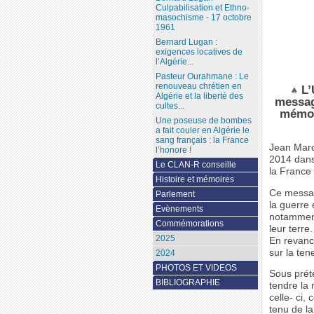
Culpabilisation et Ethno-
masochisme - 17 octobre
1961
Bernard Lugan :
exigences locatives de
l’Algérie...
Pasteur Ourahmane : Le
renouveau chrétien en
L’
Algérie et la liberté des
messag
cultes...
mémoi
Une poseuse de bombes
a fait couler en Algérie le
sang français : la France
Jean Marc
l’honore !
2014 dans
Le CLAN-R conseille
la France 
Histoire et mémoires
Ce message
Parlement
la guerre 
Evènements
notamment 
Commémorations
leur terre.
2025
En revanc
sur la te
2024
PHOTOS ET VIDEOS
Sous préte
BIBLIOGRAPHIE
tendre la
celle- ci,
tenu de l