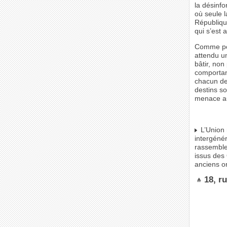
la désinf
où seule l
Républiqu
qui s’est 
Comme pou
attendu un
bâtir, no
comportan
chacun de
destins so
menace au
L’Union 
intergénér
rassemble
issus des 
anciens on
18, r