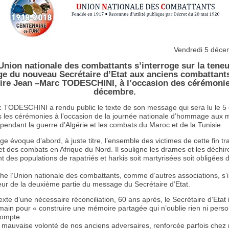
Vendredi 5 déce
Union nationale des combattants s’interroge sur la tene
e du nouveau Secrétaire d’Etat aux anciens combattants 
re Jean –Marc TODESCHINI, à l’occasion des cérémonie
décembre.
 TODESCHINI a rendu public le texte de son message qui sera lu le 
 les cérémonies à l’occasion de la journée nationale d’hommage aux 
pendant la guerre d’Algérie et les combats du Maroc et de la Tunisie.
 évoque d’abord, à juste titre, l’ensemble des victimes de cette fin t
et des combats en Afrique du Nord. Il souligne les drames et les déchi
des populations de rapatriés et harkis soit martyrisées soit obligées d
he l’Union nationale des combattants, comme d’autres associations, s’
neur de la deuxième partie du message du Secrétaire d’Etat.
xte d’une nécessaire réconciliation, 60 ans après, le Secrétaire d’Etat i
 main pour « construire une mémoire partagée qui n’oublie rien ni pers
 compte
a mauvaise volonté de nos anciens adversaires, renforcée parfois chez