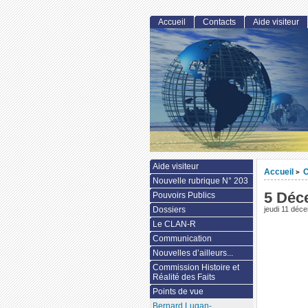
Accueil
Contacts
Aide visiteur
Aide visiteur
Accueil
>
Nouvelle rubrique N° 203
5 Déc
Pouvoirs Publics
Dossiers
jeudi 11 déc
Le CLAN-R
Communication
Nouvelles d’ailleurs...
Commission Histoire et
Réalité des Faits
Points de vue
Bernard Lugan-