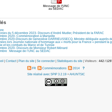
Message de l’UNC
au SEDAC
lés
bre
nies du 5 décembre 2023- Discours d’André Mudler, Président de la FARAC
mbre 2020- Commémoration à Marseille
mbre 2020-Discours de Geneviève DARRIEUSSECQ, Ministre déléguée auprès de 
mées lors Journée nationale d’hommage aux « morts pour la France » pendant la g
ie et les combats du Maroc et de Tunisie
mbre 2020- Discours de Monsieur Robert Ménard
mbre : Message de l’UNC au SEDAC
eil
|
Contact
|
Plan du site
|
Se connecter
|
Statistiques du site
|
Visiteurs :
442 /
129
?
FR
Commémorations
2014
Site réalisé avec SPIP 3.2.19
+
AHUNTSIC