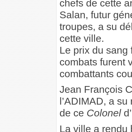
chefs de cette a
Salan, futur géné
troupes, a su dé
cette ville.
Le prix du sang f
combats furent v
combattants co
Jean François Co
l’ADIMAD, a su r
de ce
Colonel
d’
La ville a rend