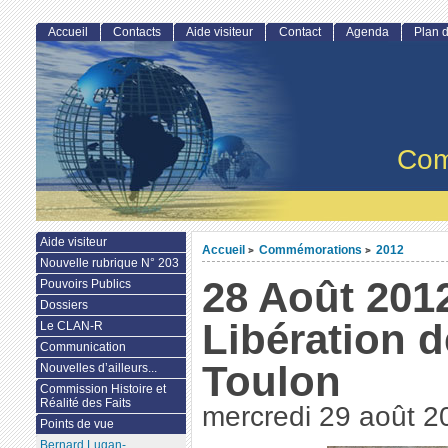
Accueil
Contacts
Aide visiteur
Contact
Agenda
Plan d
Com
Aide visiteur
Accueil
Commémorations
2012
>
>
Nouvelle rubrique N° 203
28 Août 201
Pouvoirs Publics
Dossiers
Libération d
Le CLAN-R
Communication
Toulon
Nouvelles d’ailleurs...
Commission Histoire et
Réalité des Faits
mercredi 29 août 2
Points de vue
Bernard Lugan-