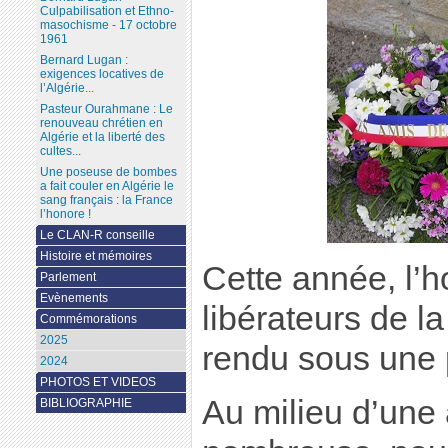
Culpabilisation et Ethno-
masochisme - 17 octobre
1961
Bernard Lugan :
exigences locatives de
l’Algérie...
Pasteur Ourahmane : Le
renouveau chrétien en
Algérie et la liberté des
cultes...
Une poseuse de bombes
a fait couler en Algérie le
sang français : la France
l’honore !
Le CLAN-R conseille
Histoire et mémoires
Cette année, l
Parlement
Evènements
libérateurs de la
Commémorations
2025
rendu sous une p
2024
PHOTOS ET VIDEOS
Au milieu d’une
BIBLIOGRAPHIE