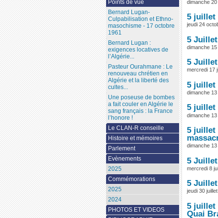
Points de vue
dimanche 20 
Bernard Lugan-
5 juille
Culpabilisation et Ethno-
jeudi 24 oct
masochisme - 17 octobre
1961
5 Juille
Bernard Lugan :
dimanche 15 j
exigences locatives de
l’Algérie...
5 Juill
Pasteur Ourahmane : Le
mercredi 17 j
renouveau chrétien en
Algérie et la liberté des
5 juill
cultes...
dimanche 13 j
Une poseuse de bombes
a fait couler en Algérie le
5 juill
sang français : la France
dimanche 13 j
l’honore !
Le CLAN-R conseille
5 juill
massacr
Histoire et mémoires
dimanche 13 j
Parlement
Evènements
5 Juille
mercredi 8 jui
2025
Commémorations
5 Juille
2025
jeudi 30 juill
2024
5 juill
PHOTOS ET VIDEOS
Quai Br