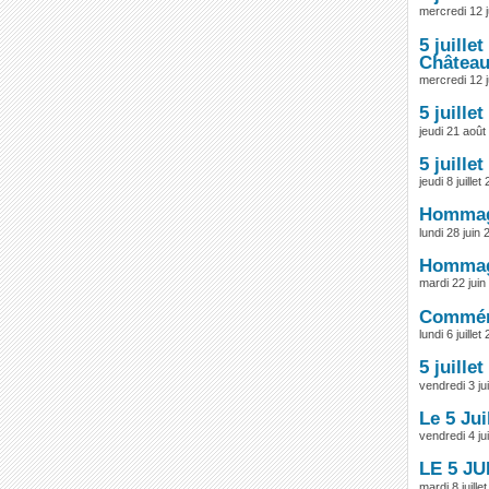
mercredi 12 j
5 juille
Château
mercredi 12 j
5 juille
jeudi 21 août
5 juille
jeudi 8 juillet
Hommage
lundi 28 juin
Hommage
mardi 22 juin
Commémo
lundi 6 juill
5 juille
vendredi 3 jui
Le 5 Jui
vendredi 4 jui
LE 5 J
mardi 8 juill