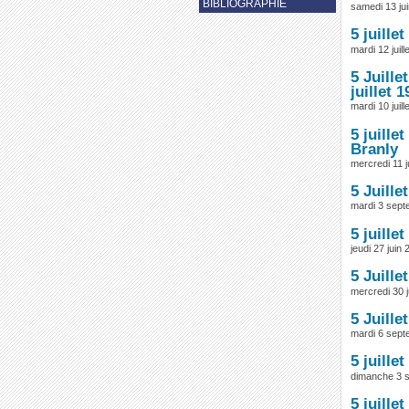
BIBLIOGRAPHIE
samedi 13 ju
5 juille
mardi 12 juill
5 Juill
juillet 
mardi 10 juill
5 juill
Branly
mercredi 11 j
5 Juill
mardi 3 sep
5 juill
jeudi 27 juin
5 Juille
mercredi 30 
5 Juill
mardi 6 sep
5 juill
dimanche 3 
5 juill