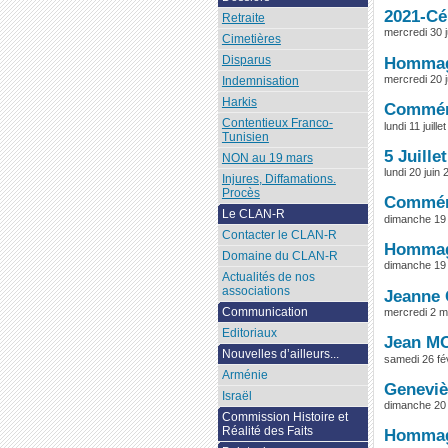
2021-Cé
Retraite
mercredi 30 
Cimetières
Disparus
Hommage
mercredi 20 
Indemnisation
Harkis
Commémo
Contentieux Franco-
lundi 11 juil
Tunisien
5 Juille
NON au 19 mars
lundi 20 juin 
Injures, Diffamations.
Procès
Commémo
Le CLAN-R
dimanche 19 
Contacter le CLAN-R
Hommage
Domaine du CLAN-R
dimanche 19 
Actualités de nos
associations
Jeanne 
Communication
mercredi 2 m
Editoriaux
Jean MO
Nouvelles d’ailleurs...
samedi 26 fé
Arménie
Genevièv
Israël
dimanche 20 
Commission Histoire et
Réalité des Faits
Hommage