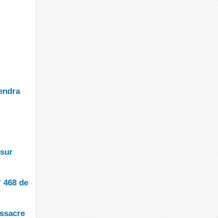
endra
 sur
° 468 de
ssacre