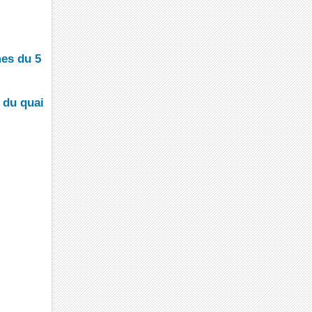
.
mes du 5
 du quai