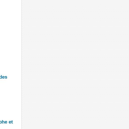
 des
phe et