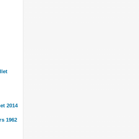
let
let 2014
rs 1962