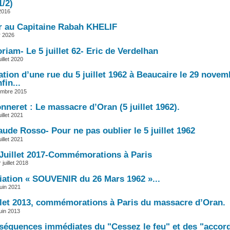
1/2)
 2016
 au Capitaine Rabah KHELIF
er 2026
iam- Le 5 juillet 62- Eric de Verdelhan
illet 2020
tion d’une rue du 5 juillet 1962 à Beaucaire le 29 novem
fin...
embre 2015
neret : Le massacre d’Oran (5 juillet 1962).
illet 2021
ude Rosso- Pour ne pas oublier le 5 juillet 1962
illet 2021
 Juillet 2017-Commémorations à Paris
juillet 2018
iation « SOUVENIR du 26 Mars 1962 »...
juin 2021
illet 2013, commémorations à Paris du massacre d’Oran.
uin 2013
séquences immédiates du "Cessez le feu" et des "accor