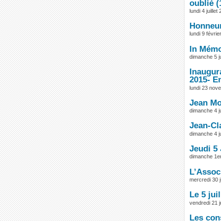
oublié (
lundi 4 juillet
Honneur
lundi 9 févri
In Mémor
dimanche 5 ju
Inaugura
2015- En
lundi 23 nov
Jean Mon
dimanche 4 ju
Jean-Cla
dimanche 4 ju
Jeudi 5
dimanche 1er 
L’Assoc
mercredi 30 
Le 5 ju
vendredi 21 j
Les con