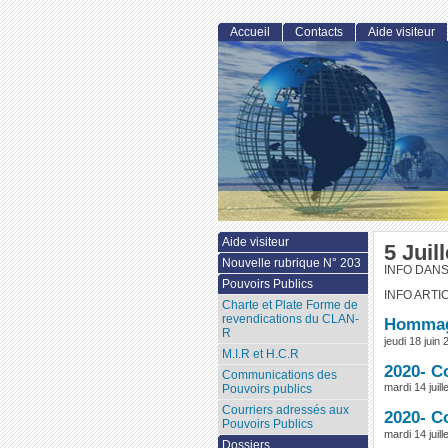
Accueil
Contacts
Aide visiteur
Aide visiteur
5 Juil
Nouvelle rubrique N° 203
INFO DAN
Pouvoirs Publics
INFO ARTI
Charte et Plate Forme de
revendications du CLAN-
Hommage
R
jeudi 18 juin
M.I.R et H.C.R
2020- C
Communications des
mardi 14 juill
Pouvoirs publics
Courriers adressés aux
2020- C
Pouvoirs Publics
mardi 14 juill
Dossiers