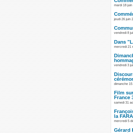
Commémo
mardi 18 juin
Commémo
jeudi 26 juin
Communi
vendredi 8 jui
Dans "L
mercredi 21
Dimanch
hommage
vendredi 3 jui
Discour
cérémon
dimanche 15 j
Film sur
France 3
samedi 31 ao
François
la FAR
mercredi 5 
Gérard 