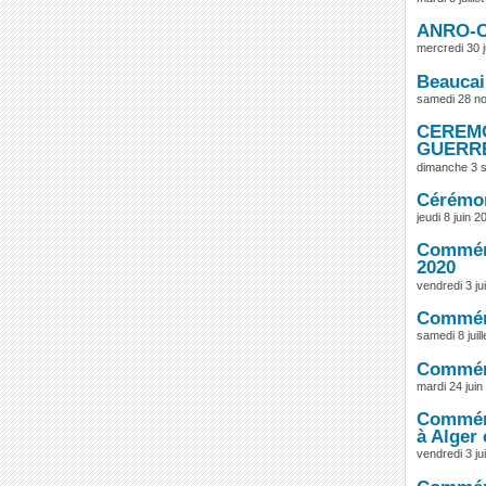
ANRO-Co
mercredi 30 
Beaucair
samedi 28 n
CEREMO
GUERRE
dimanche 3 
Cérémon
jeudi 8 juin 2
Commémo
2020
vendredi 3 jui
Commémo
samedi 8 juil
Commémo
mardi 24 juin
Commémo
à Alger 
vendredi 3 jui