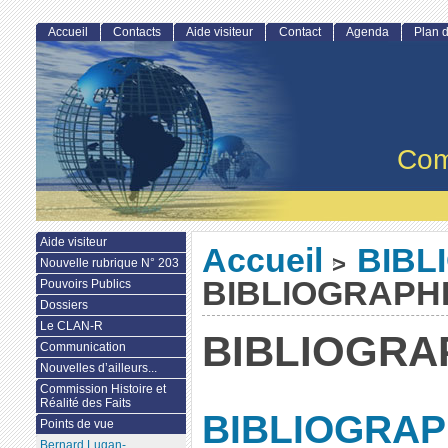
Accueil
Contacts
Aide visiteur
Contact
Agenda
Plan d
Com
Aide visiteur
Accueil
BIBL
>
Nouvelle rubrique N° 203
BIBLIOGRAPH
Pouvoirs Publics
Dossiers
Le CLAN-R
BIBLIOGRA
Communication
Nouvelles d’ailleurs...
Commission Histoire et
Réalité des Faits
BIBLIOGRAP
Points de vue
Bernard Lugan-