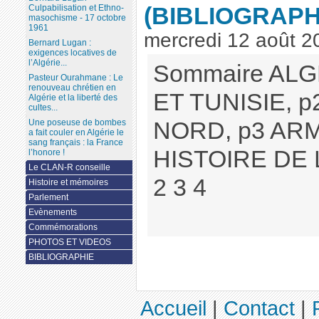
(BIBLIOGRAPH
Culpabilisation et Ethno-
masochisme - 17 octobre
1961
mercredi 12 août 2
Bernard Lugan :
exigences locatives de
l’Algérie...
Sommaire ALG
Pasteur Ourahmane : Le
renouveau chrétien en
ET TUNISIE, 
Algérie et la liberté des
cultes...
NORD, p3 ARM
Une poseuse de bombes
a fait couler en Algérie le
sang français : la France
HISTOIRE DE L
l’honore !
Le CLAN-R conseille
2 3 4
Histoire et mémoires
Parlement
Evènements
Commémorations
PHOTOS ET VIDEOS
BIBLIOGRAPHIE
Accueil
|
Contact
|