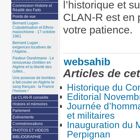
l’historique et s
Commission Histoire et
Réalité des Faits
CLAN-R est en p
Points de vue
Bernard Lugan-
votre patience.
Culpabilisation et Ethno-
masochisme - 17 octobre
1961
Bernard Lugan :
exigences locatives de
l’Algérie...
websahib
Pasteur Ourahmane : Le
renouveau chrétien en
Algérie et la liberté des
Articles de ce
cultes...
Une poseuse de bombes
a fait couler en Algérie le
Historique du Co
sang français : la France
l’honore !
Editorial Novemb
Le CLAN-R conseille
Journée d’hommag
Histoire et mémoires
Parlement
et militaires
Evènements
Inauguration du
Commémorations
PHOTOS ET VIDEOS
Perpignan
BIBLIOGRAPHIE