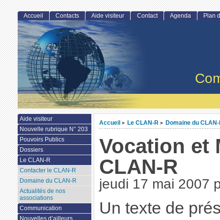
Accueil
Contacts
Aide visiteur
Contact
Agenda
Plan d
Com
Aide visiteur
Accueil
Le CLAN-R
Domaine du CLAN-
>
>
Nouvelle rubrique N° 203
Vocation et
Pouvoirs Publics
Dossiers
CLAN-R
Le CLAN-R
Contacter le CLAN-R
jeudi 17 mai 2007
Domaine du CLAN-R
Actualités de nos
associations
Un texte de prés
Communication
Nouvelles d’ailleurs...