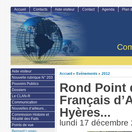
Accueil
Contacts
Aide visiteur
Contact
Agenda
Plan d
Com
Aide visiteur
Accueil
Evènements
2012
>
>
Nouvelle rubrique N° 203
Rond Point 
Pouvoirs Publics
Dossiers
Français d’A
Le CLAN-R
Communication
Hyères...
Nouvelles d’ailleurs...
Commission Histoire et
Réalité des Faits
lundi 17 décembre
Points de vue
Bernard Lugan-