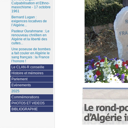
Culpabilisation et Ethno-
masochisme - 17 octobre
1961
Bernard Lugan :
exigences locatives de
l’Algérie...
Pasteur Ourahmane : Le
renouveau chrétien en
Algérie et la liberté des
cultes...
Une poseuse de bombes
a fait couler en Algérie le
sang français : la France
l’honore !
Le CLAN-R conseille
Histoire et mémoires
Parlement
Evènements
2025
Commémorations
PHOTOS ET VIDEOS
BIBLIOGRAPHIE