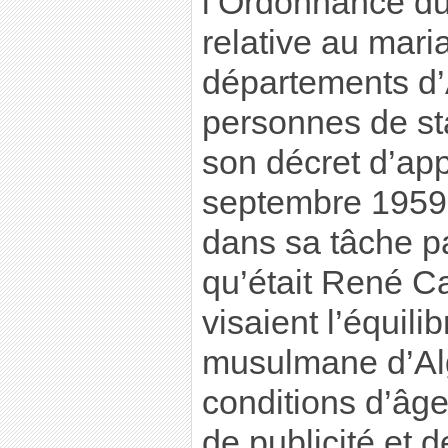
l’Ordonnance du
relative au mari
départements d’
personnes de stat
son décret d’app
septembre 1959 ;
dans sa tâche pa
qu’était René C
visaient l’équili
musulmane d’Alg
conditions d’âg
de publicité et 