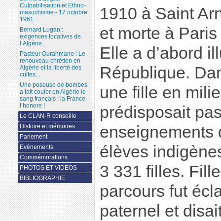
Culpabilisation et Ethno-
1910 à Saint Arna
masochisme - 17 octobre
1961
et morte à Paris
Bernard Lugan :
exigences locatives de
l’Algérie...
Elle a d’abord il
Pasteur Ourahmane : Le
renouveau chrétien en
République. Dan
Algérie et la liberté des
cultes...
Une poseuse de bombes
une fille en mil
a fait couler en Algérie le
sang français : la France
l’honore !
prédisposait pas
Le CLAN-R conseille
Histoire et mémoires
enseignements d
Parlement
élèves indigène
Evènements
Commémorations
3 331 filles. Fill
PHOTOS ET VIDEOS
BIBLIOGRAPHIE
parcours fut écl
paternel et disai