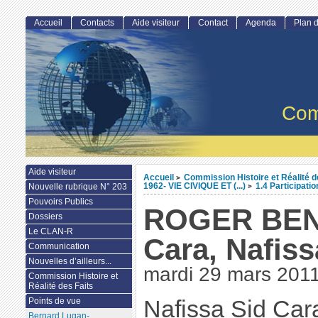
Accueil
Contacts
Aide visiteur
Contact
Agenda
Plan d
Com
Aide visiteur
Accueil
Commission Histoire et Réalité d
>
1962- VIE CIVIQUE ET (...)
1.4 Participati
Nouvelle rubrique N° 203
>
Pouvoirs Publics
ROGER BEN
Dossiers
Le CLAN-R
Cara, Nafiss
Communication
Nouvelles d’ailleurs...
mardi 29 mars 201
Commission Histoire et
Réalité des Faits
Points de vue
Nafissa Sid Cara
Bernard Lugan-