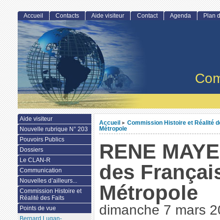
Accueil
Contacts
Aide visiteur
Contact
Agenda
Plan d
Com
Aide visiteur
Accueil
Commission Histoire et Réalité d
>
Métropole
Nouvelle rubrique N° 203
Pouvoirs Publics
RENE MAYER
Dossiers
Le CLAN-R
des Français
Communication
Nouvelles d’ailleurs...
Métropole
Commission Histoire et
Réalité des Faits
dimanche 7 mars 2
Points de vue
Bernard Lugan-