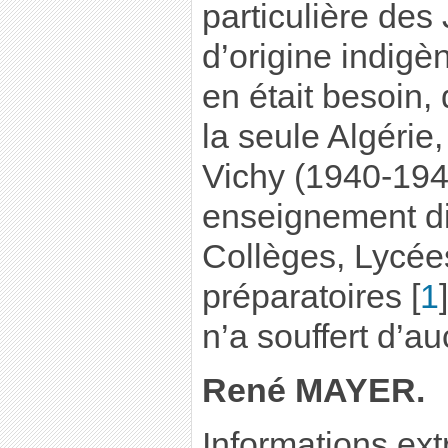
particulière des
d’origine indigèn
en était besoin, 
la seule Algérie,
Vichy (1940-1943
enseignement di
Collèges, Lycées
préparatoires
[
1
]
n’a souffert d’a
René MAYER.
Informations ext