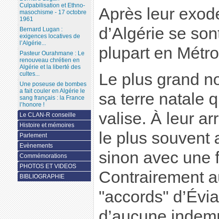
Culpabilisation et Ethno-
Après leur exode
masochisme - 17 octobre
1961
d’Algérie se son
Bernard Lugan :
exigences locatives de
l’Algérie...
plupart en Métro
Pasteur Ourahmane : Le
renouveau chrétien en
Algérie et la liberté des
Le plus grand no
cultes...
Une poseuse de bombes
a fait couler en Algérie le
sa terre natale 
sang français : la France
l’honore !
valise. À leur ar
Le CLAN-R conseille
Histoire et mémoires
le plus souvent 
Parlement
Evènements
sinon avec une f
Commémorations
PHOTOS ET VIDEOS
Contrairement a
BIBLIOGRAPHIE
"accords" d’Évian
d’aucune indemn