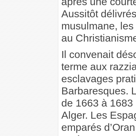
après une court
Aussitôt délivré
musulmane, les 
au Christianism
Il convenait dés
terme aux razzia
esclavages prat
Barbaresques. Lo
de 1663 à 1683 
Alger. Les Espag
emparés d’Oran,