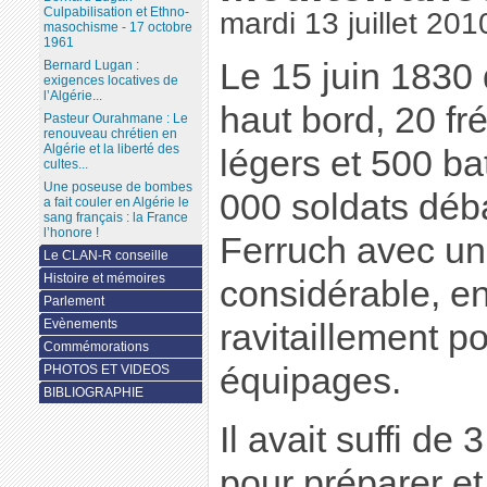
Culpabilisation et Ethno-
mardi 13 juillet 201
masochisme - 17 octobre
1961
Le 15 juin 1830
Bernard Lugan :
exigences locatives de
l’Algérie...
haut bord, 20 fr
Pasteur Ourahmane : Le
renouveau chrétien en
Algérie et la liberté des
légers et 500 ba
cultes...
Une poseuse de bombes
000 soldats déb
a fait couler en Algérie le
sang français : la France
l’honore !
Ferruch avec un
Le CLAN-R conseille
Histoire et mémoires
considérable, e
Parlement
Evènements
ravitaillement p
Commémorations
équipages.
PHOTOS ET VIDEOS
BIBLIOGRAPHIE
Il avait suffi de
pour préparer et