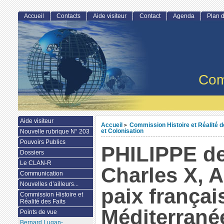
Accueil
Contacts
Aide visiteur
Contact
Agenda
Plan d
Com
Aide visiteur
Accueil
Commission Histoire et Réalité d
>
et Colonisation
Nouvelle rubrique N° 203
Pouvoirs Publics
PHILIPPE d
Dossiers
Le CLAN-R
Charles X, A
Communication
Nouvelles d’ailleurs...
paix françai
Commission Histoire et
Réalité des Faits
Méditerrané
Points de vue
Bernard Lugan-