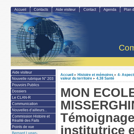
Accueil
Contacts
Aide visiteur
Contact
Agenda
Plan d
Com
Aide visiteur
Accueil
Histoire et mémoires
4- Aspect
>
>
valeur du territoire
4.38 Santé
Nouvelle rubrique N° 203
>
Pouvoirs Publics
MON ECOLE
Dossiers
Le CLAN-R
MISSERGHI
Communication
Nouvelles d’ailleurs...
Témoignage
Commission Histoire et
Réalité des Faits
institutrice 
Points de vue
Bernard Lugan-