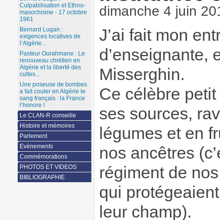
Culpabilisation et Ethno-
dimanche 4 juin 20
masochisme - 17 octobre
1961
Bernard Lugan :
J’ai fait mon ent
exigences locatives de
l’Algérie...
d’enseignante, 
Pasteur Ourahmane : Le
renouveau chrétien en
Algérie et la liberté des
Misserghin.
cultes...
Une poseuse de bombes
Ce célèbre petit 
a fait couler en Algérie le
sang français : la France
l’honore !
ses sources, ravi
Le CLAN-R conseille
Histoire et mémoires
légumes et en fru
Parlement
Evènements
nos ancêtres (c’e
Commémorations
PHOTOS ET VIDEOS
régiment de nos
BIBLIOGRAPHIE
qui protégeaient
leur champ).