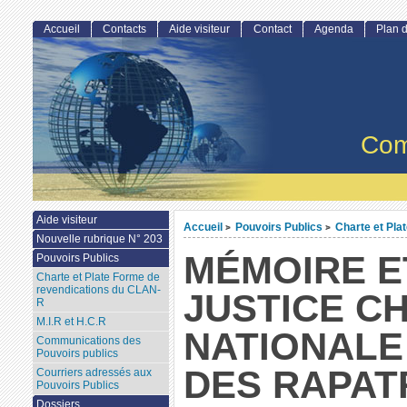
Accueil
Contacts
Aide visiteur
Contact
Agenda
Plan d
Com
Aide visiteur
Accueil
Pouvoirs Publics
Charte et Pla
>
>
Nouvelle rubrique N° 203
MÉMOIRE E
Pouvoirs Publics
Charte et Plate Forme de
revendications du CLAN-
JUSTICE C
R
M.I.R et H.C.R
NATIONALE
Communications des
Pouvoirs publics
DES RAPAT
Courriers adressés aux
Pouvoirs Publics
Dossiers