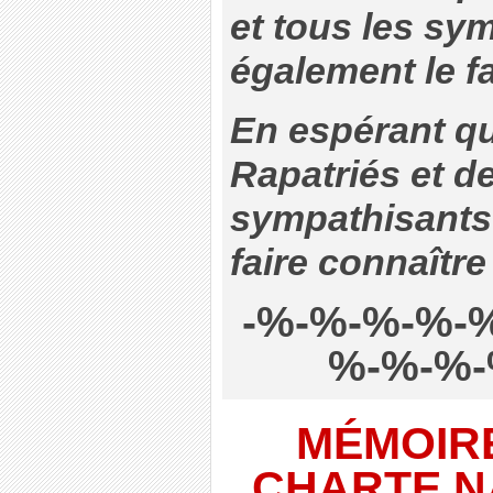
et tous les sy
également le fa
En espérant q
Rapatriés et de
sympathisants 
faire connaître
-%-%-%-%-
%-%-%-
MÉMOIRE
CHARTE N