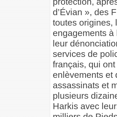
protection, aprè
d’Évian », des F
toutes origines, 
engagements à le
leur dénonciatio
services de pol
français, qui on
enlèvements et d
assassinats et 
plusieurs dizain
Harkis avec leur
milliers de Pieds