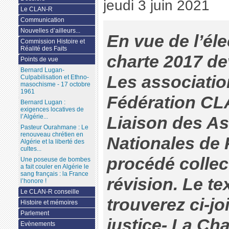
jeudi 3 juin 2021
Le CLAN-R
Communication
Nouvelles d’ailleurs...
En vue de l’éle
Commission Histoire et
Réalité des Faits
charte 2017 dev
Points de vue
Bernard Lugan-
Les associatio
Culpabilisation et Ethno-
masochisme - 17 octobre
1961
Fédération CL
Bernard Lugan :
exigences locatives de
l’Algérie...
Liaison des As
Pasteur Ourahmane : Le
renouveau chrétien en
Nationales de 
Algérie et la liberté des
cultes...
procédé collec
Une poseuse de bombes
a fait couler en Algérie le
sang français : la France
révision. Le t
l’honore !
Le CLAN-R conseille
trouverez ci-jo
Histoire et mémoires
Parlement
justice- La Ch
Evènements