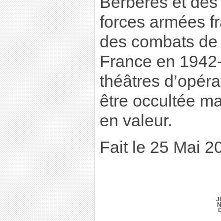
Berbères et des
forces armées f
des combats de l
France en 1942-
théâtres d’opéra
être occultée ma
en valeur.
Fait le 25 Mai 2
J
N