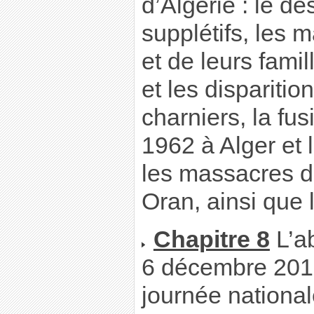
d’Algérie : le 
supplétifs, les 
et de leurs fami
et les disparitio
charniers, la fu
1962 à Alger et l
les massacres du
Oran, ainsi que 
Chapitre 8
L’ab
6 décembre 2012
journée national