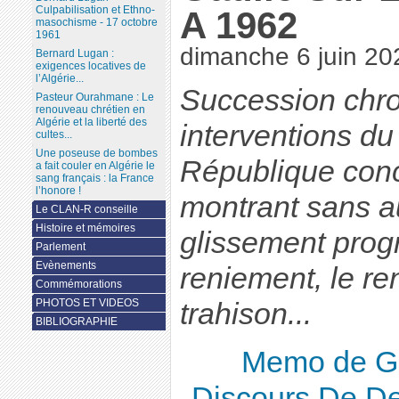
Culpabilisation et Ethno-
A 1962
masochisme - 17 octobre
1961
dimanche 6 juin 20
Bernard Lugan :
exigences locatives de
l’Algérie...
Succession chr
Pasteur Ourahmane : Le
renouveau chrétien en
Algérie et la liberté des
interventions du
cultes...
Une poseuse de bombes
République conce
a fait couler en Algérie le
sang français : la France
l’honore !
montrant sans a
Le CLAN-R conseille
Histoire et mémoires
glissement progr
Parlement
Evènements
reniement, le re
Commémorations
PHOTOS ET VIDEOS
trahison...
BIBLIOGRAPHIE
Memo de Gi
Discours De De