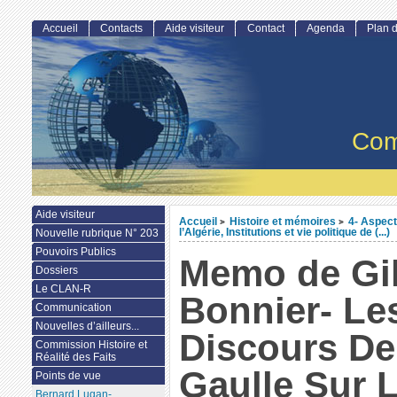
Accueil
Contacts
Aide visiteur
Contact
Agenda
Plan d
Com
Aide visiteur
Accueil
Histoire et mémoires
4- Aspect
>
>
l’Algérie, Institutions et vie politique de (...)
Nouvelle rubrique N° 203
Pouvoirs Publics
Memo de Gil
Dossiers
Le CLAN-R
Bonnier- Le
Communication
Nouvelles d’ailleurs...
Discours De
Commission Histoire et
Réalité des Faits
Gaulle Sur L
Points de vue
Bernard Lugan-