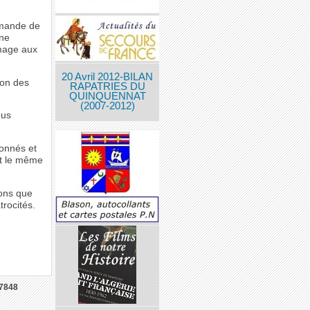
emande de
ane
mmage aux
20 Avril 2012-BILAN
ion des
RAPATRIES DU
QUINQUENNAT
(2007-2012)
ous
donnés et
nt le même
rons que
trocités.
7848