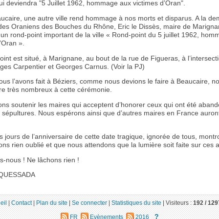
ui deviendra "5 Juillet 1962, hommage aux victimes d’Oran".
ucaire, une autre ville rend hommage à nos morts et disparus. A la d
 des Oraniens des Bouches du Rhône, Eric le Dissès, maire de Marign
n rond-point important de la ville « Rond-point du 5 juillet 1962, ho
’Oran ».
int est situé, à Marignane, au bout de la rue de Figueras, à l’intersect
ges Carpentier et Georges Carnus. (Voir la PJ)
s l’avons fait à Béziers, comme nous devions le faire à Beaucaire, n
re très nombreux à cette cérémonie.
ns soutenir les maires qui acceptent d’honorer ceux qui ont été aban
s sépultures. Nous espérons ainsi que d’autres maires en France auro
 jours de l’anniversaire de cette date tragique, ignorée de tous, mont
ns rien oublié et que nous attendons que la lumière soit faite sur ces a
-nous ! Ne lâchons rien !
 QUESSADA
eil
|
Contact
|
Plan du site
|
Se connecter
|
Statistiques du site
|
Visiteurs :
192 /
129
?
FR
Evènements
2016