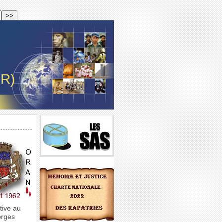
-R)
tive au
orges