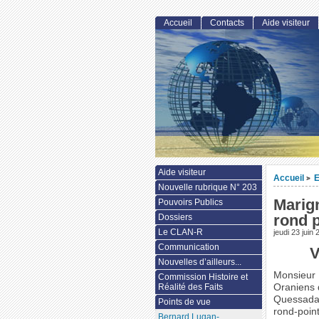
Accueil
Contacts
Aide visiteur
Aide visiteur
Accueil
>
Nouvelle rubrique N° 203
Marign
Pouvoirs Publics
rond po
Dossiers
Le CLAN-R
jeudi 23 juin
Communication
V
Nouvelles d’ailleurs...
Monsieur 
Commission Histoire et
Oraniens 
Réalité des Faits
Quessada,
Points de vue
rond-point
Bernard Lugan-