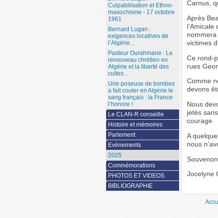
Carnus, q
Culpabilisation et Ethno-
masochisme - 17 octobre
Après Bea
1961
l’Amicale
Bernard Lugan :
nommera u
exigences locatives de
victimes d
l’Algérie...
Pasteur Ourahmane : Le
Ce rond-po
renouveau chrétien en
rues Geor
Algérie et la liberté des
cultes...
Comme nou
Une poseuse de bombes
devons êt
a fait couler en Algérie le
sang français : la France
Nous devo
l’honore !
jetés san
Le CLAN-R conseille
courage.
Histoire et mémoires
Parlement
A quelques
nous n’avo
Evènements
2025
Souvenons
Commémorations
Jocelyne
PHOTOS ET VIDEOS
BIBLIOGRAPHIE
Accu