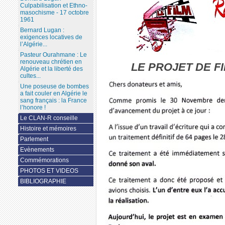
Culpabilisation et Ethno-
masochisme - 17 octobre
1961
Bernard Lugan :
exigences locatives de
l’Algérie...
Pasteur Ourahmane : Le
renouveau chrétien en
LE PROJET DE FI
Algérie et la liberté des
cultes...
Une poseuse de bombes
a fait couler en Algérie le
sang français : la France
l’honore !
Le CLAN-R conseille
Histoire et mémoires
Parlement
Evènements
Commémorations
PHOTOS ET VIDEOS
BIBLIOGRAPHIE