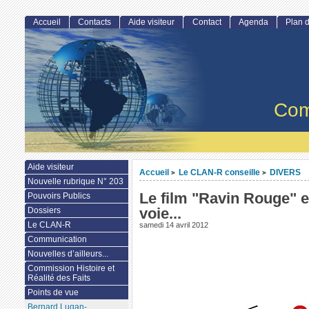
Accueil
Contacts
Aide visiteur
Contact
Agenda
Plan d
Com
Aide visiteur
Accueil
Le CLAN-R conseille
DIVERS
>
>
Nouvelle rubrique N° 203
Le film "Ravin Rouge" 
Pouvoirs Publics
voie...
Dossiers
Le CLAN-R
samedi 14 avril 2012
Communication
Nouvelles d’ailleurs...
Commission Histoire et
Réalité des Faits
Points de vue
Bernard Lugan-