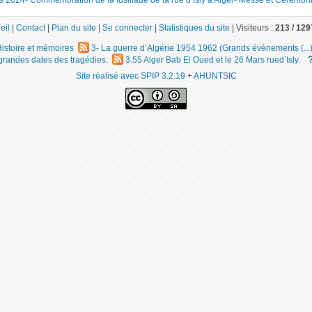
eil
|
Contact
|
Plan du site
|
Se connecter
|
Statistiques du site
|
Visiteurs :
213 /
129
istoire et mémoires
3- La guerre d’Algérie 1954 1962 (Grands évènements (...
grandes dates des tragédies.
3.55 Alger Bab El Oued et le 26 Mars rued’Isly.
Site réalisé avec SPIP 3.2.19
+
AHUNTSIC