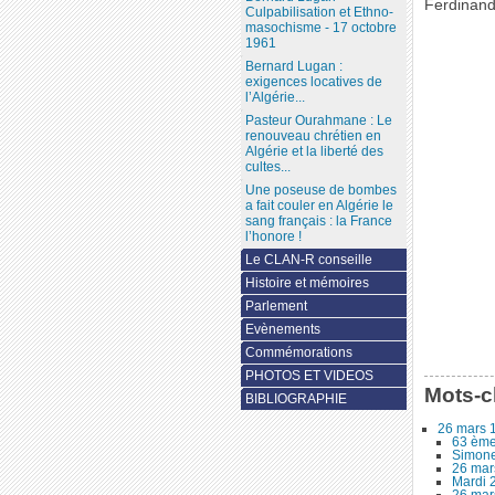
Ferdinand,
Culpabilisation et Ethno-
masochisme - 17 octobre
1961
Bernard Lugan :
exigences locatives de
l’Algérie...
Pasteur Ourahmane : Le
renouveau chrétien en
Algérie et la liberté des
cultes...
Une poseuse de bombes
a fait couler en Algérie le
sang français : la France
l’honore !
Le CLAN-R conseille
Histoire et mémoires
Parlement
Evènements
Commémorations
PHOTOS ET VIDEOS
Mots-c
BIBLIOGRAPHIE
26 mars 
63 ème
Simone
26 mar
Mardi 2
26 mars