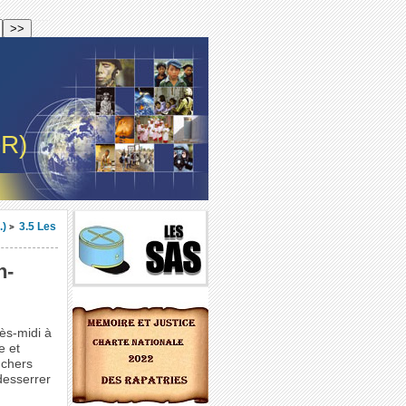
-R)
.)
3.5 Les
>
n-
ès-midi à
e et
 chers
desserrer