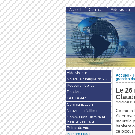
Accueil
Contacts
Aide visiteur
Aide visiteur
Accueil
H
>
grandes da
Nouvelle rubrique N° 203
Pouvoirs Publics
Le 26 
Dossiers
Claud
Le CLAN-R
mercredi 16
Communication
Ce matin-l
Nouvelles d’ailleurs...
Alger avec
Commission Histoire et
meurtrie 
Réalité des Faits
habitent c
Points de vue
ce blocus
Bernard Lugan-