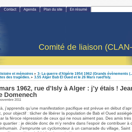
Contact
Agenda
Plan du site
En résumé
Comité de liaison (CLAN
istoire et mémoires
3- La guerre d’Algérie 1954 1962 (Grands évènements (..
>
tes des tragédies.
3.55 Alger Bab El Oued et le 26 Mars rued’Isly.
>
mars 1962, rue d’Isly à Alger : j’y étais ! Jea
e Domenech
 novembre 2011
à, j’apprends qu’une manifestation pacifique est prévue en début d’apr
, pour objectif : tâcher de libérer la population de Bab el Oued assiégé
par la féroce répression de ceux qui ne nous aiment pas. Des amis très
e quartier : je décide donc de m’y rendre dans l’espoir de contribuer à 
 inhumain. J’emprunte un cyclomoteur à un camarade du village, Saint