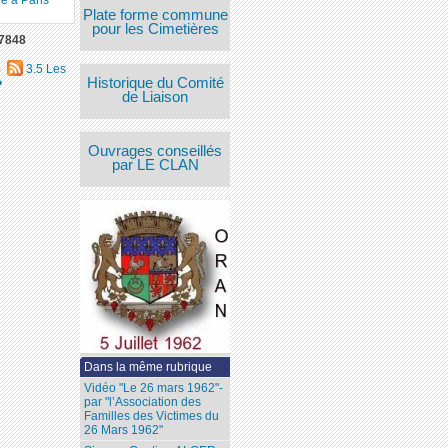
Plate forme commune
pour les Cimetières
7848
)
3.5 Les
Historique du Comité
?
de Liaison
Ouvrages conseillés
par LE CLAN
Dans la même rubrique
Vidéo "Le 26 mars 1962"-
par "l’Association des
Familles des Victimes du
26 Mars 1962"