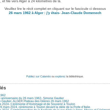
 et file vers Alger à 24 kilomètres de là.
Veuillez lire le récit complet en cliquant sur le fascicule ci dessous
26 mars 1962 à Alger : j'y étais- Jean-Claude Domenech
Publiez sur Calaméo
ou
explorez
la bibliothèque.
lés
1962
 anniversaire du 26 mars 1962- Simone Gautier
 Gautier- ALGER Plateau des Glières 26 mars 1962
s 2024- Cérémonie d’Hommage et de Souvenir à Toulon
6 mars 2024, cérémonie à Toulon devant la stèle de la Porte d’Italie.
 2024- Commémoration de la fusillade de la rue d’Isly à Alger- Messe et Cérémoni