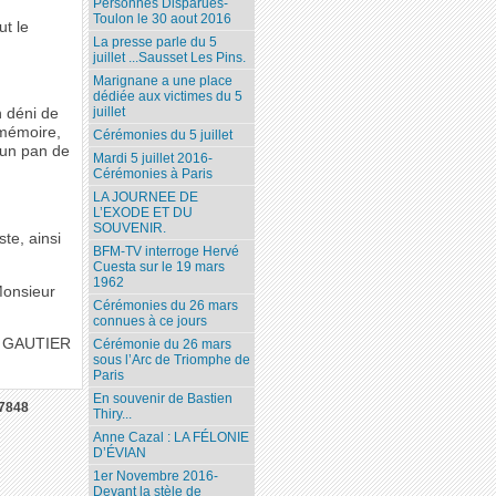
Personnes Disparues-
Toulon le 30 aout 2016
t le
La presse parle du 5
juillet ...Sausset Les Pins.
Marignane a une place
dédiée aux victimes du 5
juillet
 déni de
 mémoire,
Cérémonies du 5 juillet
t un pan de
Mardi 5 juillet 2016-
Cérémonies à Paris
LA JOURNEE DE
L’EXODE ET DU
SOUVENIR.
te, ainsi
BFM-TV interroge Hervé
Cuesta sur le 19 mars
1962
Monsieur
Cérémonies du 26 mars
connues à ce jours
 GAUTIER
Cérémonie du 26 mars
sous l’Arc de Triomphe de
Paris
En souvenir de Bastien
7848
Thiry...
Anne Cazal : LA FÉLONIE
D’ÉVIAN
1er Novembre 2016-
Devant la stèle de