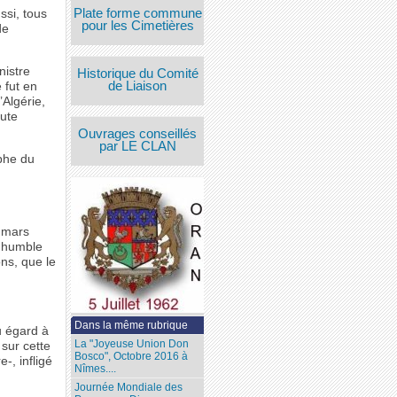
Plate forme commune
ssi, tous
pour les Cimetières
de
nistre
Historique du Comité
de Liaison
 fut en
’Algérie,
ute
Ouvrages conseillés
par LE CLAN
phe du
 mars
e humble
ns, que le
Dans la même rubrique
u égard à
La "Joyeuse Union Don
sur cette
Bosco", Octobre 2016 à
-, infligé
Nîmes....
Journée Mondiale des