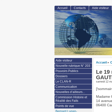
Accueil
Contacts
Aide visiteur
Aide visiteur
Accueil
>
Nouvelle rubrique N° 203
Le 19
Pouvoirs Publics
GAUTI
Dossiers
Le CLAN-R
samedi 12 m
Communication
[!sommair
Nouvelles d’ailleurs...
Madame 
Commission Histoire et
14 avenu
Réalité des Faits
06400 Ca
Points de vue
Bernard Lugan-