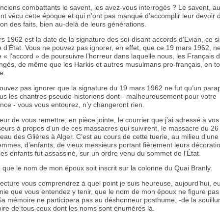
nciens combattants le savent, les avez-vous interrogés ? Le savent, au
ont vécu cette époque et qui n’ont pas manqué d’accomplir leur devoir 
on des faits, bien au-delà de leurs générations.
 1962 est la date de la signature des soi-disant accords d’Evian, ce si
d’État. Vous ne pouvez pas ignorer, en effet, que ce 19 mars 1962, ne
e « l’accord » de poursuivre l’horreur dans laquelle nous, les Français d
ngés, de même que les Harkis et autres musulmans pro-français, en to
e.
ouvez pas ignorer que la signature du 19 mars 1962 ne fut qu’un para
ous les chantres pseudo-historiens dont - malheureusement pour votre
nce - vous vous entourez, n’y changeront rien.
neur de vous remettre, en pièce jointe, le courrier que j’ai adressé à vos
eurs à propos d’un de ces massacres qui suivirent, le massacre du 26
eau des Glières à Alger. C’est au cours de cette tuerie, au milieu d’un
emmes, d’enfants, de vieux messieurs portant fièrement leurs décoratio
es enfants fut assassiné, sur un ordre venu du sommet de l’État.
é que le nom de mon époux soit inscrit sur la colonne du Quai Branly.
lecture vous comprendrez à quel point je suis heureuse, aujourd’hui, e
nie que vous entendez y tenir, que le nom de mon époux ne figure pas 
Sa mémoire ne participera pas au déshonneur posthume, -de la souillure
ire de tous ceux dont les noms sont énumérés là.