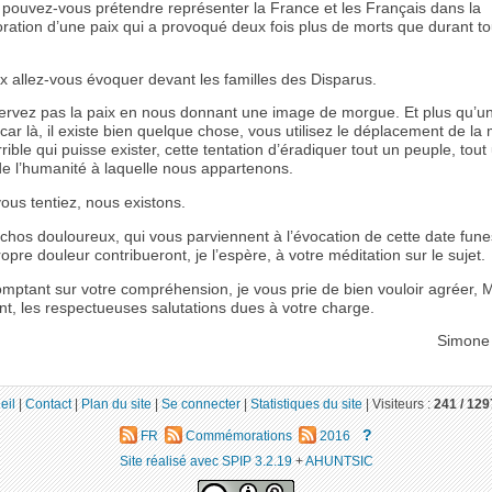
ouvez-vous prétendre représenter la France et les Français dans la
tion d’une paix qui a provoqué deux fois plus de morts que durant tou
x allez-vous évoquer devant les familles des Disparus.
ervez pas la paix en nous donnant une image de morgue. Et plus qu’un
ar là, il existe bien quelque chose, vous utilisez le déplacement de la
rrible qui puisse exister, cette tentation d’éradiquer tout un peuple, tou
 de l’humanité à laquelle nous appartenons.
ous tentiez, nous existons.
chos douloureux, qui vous parviennent à l’évocation de cette date funes
pre douleur contribueront, je l’espère, à votre méditation sur le sujet.
omptant sur votre compréhension, je vous prie de bien vouloir agréer, 
nt, les respectueuses salutations dues à votre charge.
Simone
eil
|
Contact
|
Plan du site
|
Se connecter
|
Statistiques du site
|
Visiteurs :
241 /
129
?
FR
Commémorations
2016
Site réalisé avec SPIP 3.2.19
+
AHUNTSIC