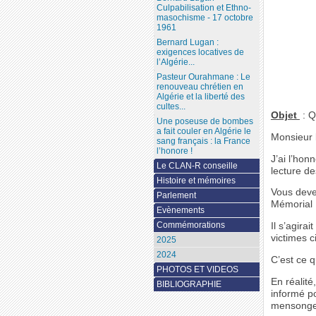
Culpabilisation et Ethno-
masochisme - 17 octobre
1961
Bernard Lugan :
exigences locatives de
l’Algérie...
Pasteur Ourahmane : Le
renouveau chrétien en
Algérie et la liberté des
cultes...
Objet
: Q
Une poseuse de bombes
a fait couler en Algérie le
Monsieur 
sang français : la France
l’honore !
J’ai l’hon
Le CLAN-R conseille
lecture d
Histoire et mémoires
Vous deve
Parlement
Mémorial N
Evènements
Commémorations
Il s’agira
victimes c
2025
2024
C’est ce q
PHOTOS ET VIDEOS
En réalité
BIBLIOGRAPHIE
informé po
mensonge 