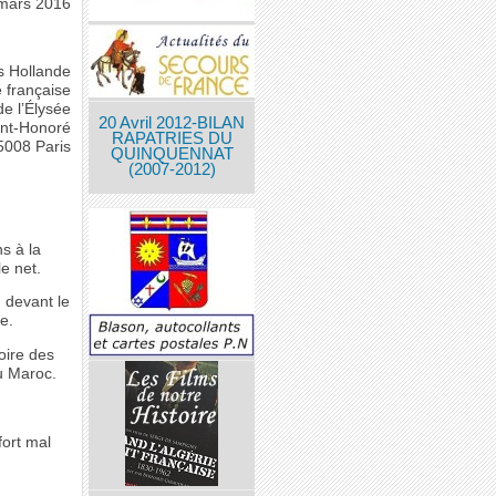
 mars 2016
s Hollande
 française
de l’Élysée
20 Avril 2012-BILAN
int-Honoré
RAPATRIES DU
5008 Paris
QUINQUENNAT
(2007-2012)
s à la
e net.
 devant le
e.
oire des
au Maroc.
fort mal