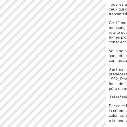
Tous les a
ceux qui 
transmissi
Ce 19 mars
mensonge 
réalité qu
fûmes plo
conscienc
Vous ne p
sang et t
connaissa
J’ai l’hon
prédécess
1962, Plat
foule de f
père de m
J’ai refus
Par cette 
la cérémo
colonne. 
à la mémo