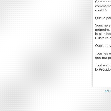
Comment p
commémora
conflit ?
Quelle pai
Vous ne s
mémoire, c
le plus ho
l’Histoire
Quoique v
Tous les é
que ma pro
Tout en c
le Préside
Accu