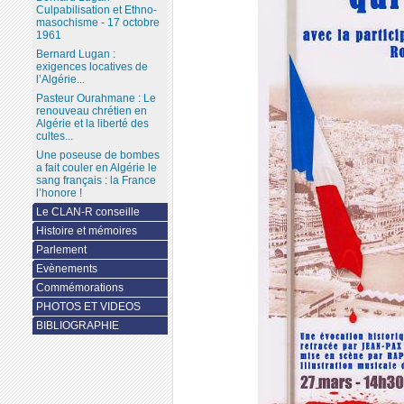
Culpabilisation et Ethno-
masochisme - 17 octobre
1961
Bernard Lugan :
exigences locatives de
l’Algérie...
Pasteur Ourahmane : Le
renouveau chrétien en
Algérie et la liberté des
cultes...
Une poseuse de bombes
a fait couler en Algérie le
sang français : la France
l’honore !
Le CLAN-R conseille
Histoire et mémoires
Parlement
Evènements
Commémorations
PHOTOS ET VIDEOS
BIBLIOGRAPHIE