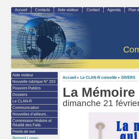
Accueil
Contacts
Aide visiteur
Contact
Agenda
Plan d
Com
Aide visiteur
Accueil
Le CLAN-R conseille
DIVERS
>
>
Nouvelle rubrique N° 203
La Mémoire q
Pouvoirs Publics
Dossiers
dimanche 21 févrie
Le CLAN-R
Communication
Nouvelles d’ailleurs...
Commission Histoire et
Réalité des Faits
Points de vue
Bernard Lugan-